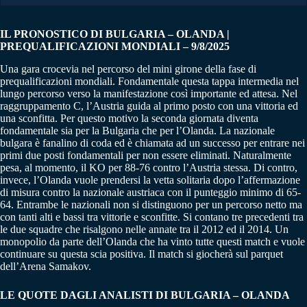
IL PRONOSTICO DI BULGARIA – OLANDA |
PREQUALIFICAZIONI MONDIALI – 9/8/2025
Una gara crocevia nel percorso del mini girone della fase di
prequalificazioni mondiali. Fondamentale questa tappa intermedia nel
lungo percorso verso la manifestazione così importante ed attesa. Nel
raggruppamento C, l’Austria guida al primo posto con una vittoria ed
una sconfitta. Per questo motivo la seconda giornata diventa
fondamentale sia per la Bulgaria che per l’Olanda. La nazionale
bulgara è fanalino di coda ed è chiamata ad un successo per entrare nei
primi due posti fondamentali per non essere eliminati. Naturalmente
pesa, al momento, il KO per 88-76 contro l’Austria stessa. Di contro,
invece, l’Olanda vuole prendersi la vetta solitaria dopo l’affermazione
di misura contro la nazionale austriaca con il punteggio minimo di 65-
64. Entrambe le nazionali non si distinguono per un percorso netto ma
con tanti alti e bassi tra vittorie e sconfitte. Si contano tre precedenti tra
le due squadre che risalgono nelle annate tra il 2012 ed il 2014. Un
monopolio da parte dell’Olanda che ha vinto tutte questi match e vuole
continuare su questa scia positiva. Il match si giocherà sul parquet
dell’Arena Samakov.
LE QUOTE DAGLI ANALISTI DI BULGARIA – OLANDA