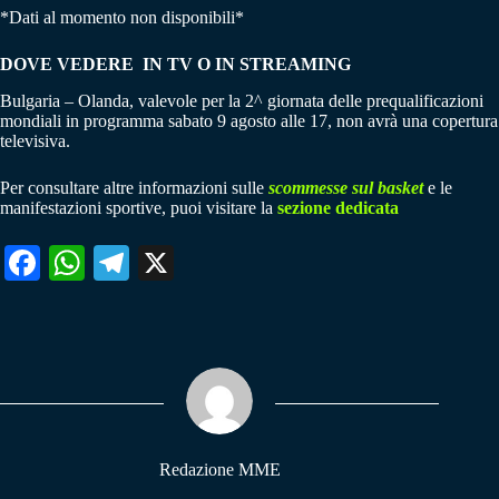
*Dati al momento non disponibili*
DOVE VEDERE IN TV O IN STREAMING
Bulgaria – Olanda, valevole per la 2^ giornata delle prequalificazioni
mondiali in programma sabato 9 agosto alle 17, non avrà una copertura
televisiva.
Per consultare altre informazioni sulle
scommesse sul basket
e le
manifestazioni sportive, puoi visitare la
sezione dedicata
Fa
W
Te
X
ce
ha
le
bo
ts
gr
ok
A
a
pp
m
Redazione MME