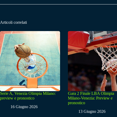
Articoli correlati
Serie A, Venezia Olimpia Milano:
Gara 2 Finale LBA Olimpia
preview e pronostico
Milano-Venezia: Preview e
pronostico
16 Giugno 2026
13 Giugno 2026