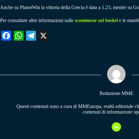
Anche su PlanetWin la vittoria della Grecia è data a 1.23, mentre su Go
Per consultare altre informazioni sulle
scommesse sul basket
e le manife
Fa
W
Te
X
ce
ha
le
bo
ts
gr
ok
A
a
pp
m
Redazione MME
Questi contenuti sono a cura di MMEuropa, realtà editoriale c
contenuti di informazione spo