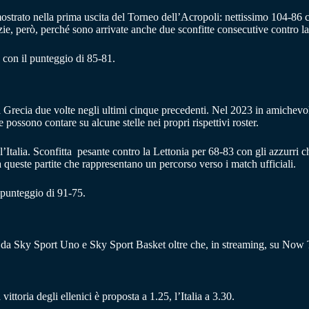
imostrato nella prima uscita del Torneo dell’Acropoli: nettissimo 104-86 
e, però, perché sono arrivate anche due sconfitte consecutive contro la 
 con il punteggio di 85-81.
la Grecia due volte negli ultimi cinque precedenti. Nel 2023 in amichev
possono contare su alcune stelle nei propri rispettivi roster.
Italia. Sconfitta pesante contro la Lettonia per 68-83 con gli azzurri ch
a queste partite che rappresentano un percorso verso i match ufficiali.
l punteggio di 91-75.
ta da Sky Sport Uno e Sky Sport Basket oltre che, in streaming, su Now 
vittoria degli ellenici è proposta a 1.25, l’Italia a 3.30.