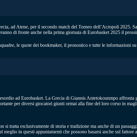
recia, ad Atene, per il secondo match del Torneo dell’Acropoli 2025. Sar
eranno di fronte anche nella prima giornata di Eurobasket 2025 il pross
quadre, le quote dei bookmaker, il pronostico e tutte le informazioni su 
nell’esordio ad Eurobasket. La Grecia di Giannis Antetokounmpo affronta
ante per diversi giocatori giunti ormai alla fine del loro corso in magl
n si tratta esclusivamente di storia e tradizione ma anche di un passagg
 al meglio in questi appuntamenti che possono basarsi anche sul fattore 