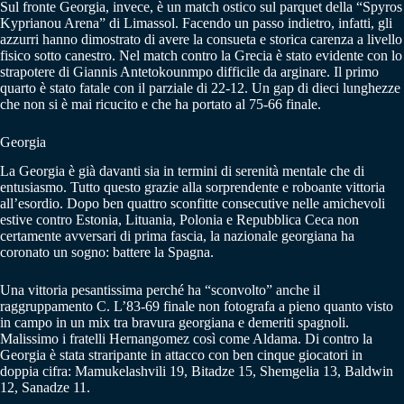
Sul fronte Georgia, invece, è un match ostico sul parquet della “Spyros
Kyprianou Arena” di Limassol. Facendo un passo indietro, infatti, gli
azzurri hanno dimostrato di avere la consueta e storica carenza a livello
fisico sotto canestro. Nel match contro la Grecia è stato evidente con lo
strapotere di Giannis Antetokounmpo difficile da arginare. Il primo
quarto è stato fatale con il parziale di 22-12. Un gap di dieci lunghezze
che non si è mai ricucito e che ha portato al 75-66 finale.
Georgia
La Georgia è già davanti sia in termini di serenità mentale che di
entusiasmo. Tutto questo grazie alla sorprendente e roboante vittoria
all’esordio. Dopo ben quattro sconfitte consecutive nelle amichevoli
estive contro Estonia, Lituania, Polonia e Repubblica Ceca non
certamente avversari di prima fascia, la nazionale georgiana ha
coronato un sogno: battere la Spagna.
Una vittoria pesantissima perché ha “sconvolto” anche il
raggruppamento C. L’83-69 finale non fotografa a pieno quanto visto
in campo in un mix tra bravura georgiana e demeriti spagnoli.
Malissimo i fratelli Hernangomez così come Aldama. Di contro la
Georgia è stata straripante in attacco con ben cinque giocatori in
doppia cifra: Mamukelashvili 19, Bitadze 15, Shemgelia 13, Baldwin
12, Sanadze 11.