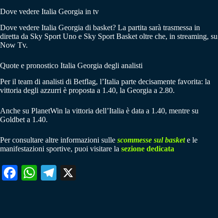
Dove vedere Italia Georgia in tv
Dove vedere Italia Georgia di basket? La partita sarà trasmessa in
diretta da Sky Sport Uno e Sky Sport Basket oltre che, in streaming, su
Now Tv.
Quote e pronostico Italia Georgia degli analisti
Per il team di analisti di Betflag, l’Italia parte decisamente favorita: la
vittoria degli azzurri è proposta a 1.40, la Georgia a 2.80.
Anche su PlanetWin la vittoria dell’Italia è data a 1.40, mentre su
Goldbet a 1.40.
Per consultare altre informazioni sulle
scommesse sul basket
e le
manifestazioni sportive, puoi visitare la
sezione dedicata
Fa
W
Te
X
ce
ha
le
bo
ts
gr