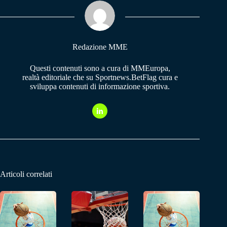
ok
A
a
pp
m
Redazione MME
Questi contenuti sono a cura di MMEuropa,
realtà editoriale che su Sportnews.BetFlag cura e
sviluppa contenuti di informazione sportiva.
Articoli correlati