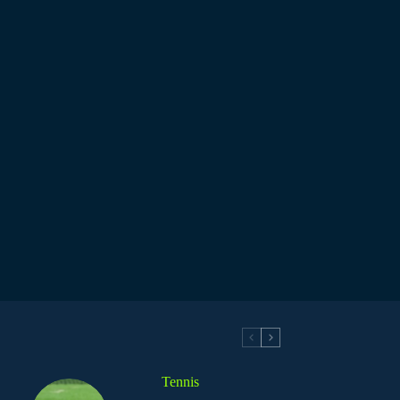
Tennis