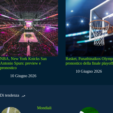
NBA, New York Knicks San
Basket, Panathinaikos Olymp
Antonio Spurs: preview e
pronostico della finale playoff
pronostico
10 Giugno 2026
10 Giugno 2026
Di tendenza
Mondiali