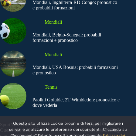
Mondiali, Inghilterra-RD Congo: pronostico
e probabili formazioni
Mondiali
Mondiali, Belgio-Senegal: probabili
formazioni e pronostico
Mondiali
Mondiali, USA Bosnia: probabili formazioni
e pronostico
Tennis
Paolini Golubic, 2T Wimbledon: pronostico e
dove vederla
Questo sito utilizza cookie propri e di terzi per migliorare i
SportNews.BetFlag -
Copyright © 2025
servizi e analizzare le preferenze dei suoi utenti. Cliccando su
Questo sito non
SportNews BetFlag
"Acconsento" l'utente accetta automaticamente
l'utilizzo dei
rappresenta una testata
Sede Legale: Via degli