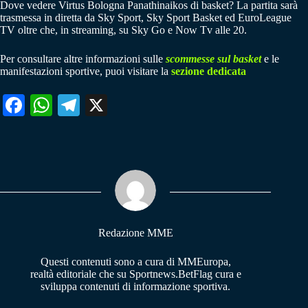
Dove vedere Virtus Bologna Panathinaikos di basket? La partita sarà
trasmessa in diretta da Sky Sport, Sky Sport Basket ed EuroLeague
TV oltre che, in streaming, su Sky Go e Now Tv alle 20.
Per consultare altre informazioni sulle
scommesse sul basket
e le
manifestazioni sportive, puoi visitare la
sezione dedicata
Fa
W
Te
X
ce
ha
le
bo
ts
gr
ok
A
a
pp
m
Redazione MME
Questi contenuti sono a cura di MMEuropa,
realtà editoriale che su Sportnews.BetFlag cura e
sviluppa contenuti di informazione sportiva.