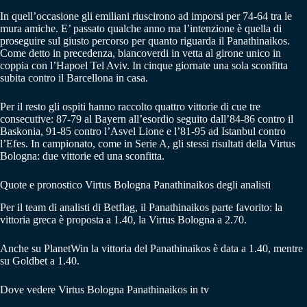
In quell’occasione gli emiliani riuscirono ad imporsi per 74-64 tra le
mura amiche. E’ passato qualche anno ma l’intenzione è quella di
proseguire sul giusto percorso per quanto riguarda il Panathinaikos.
Come detto in precedenza, biancoverdi in vetta al girone unico in
coppia con l’Hapoel Tel Aviv. In cinque giornate una sola sconfitta
subita contro il Barcellona in casa.
Per il resto gli ospiti hanno raccolto quattro vittorie di cue tre
consecutive: 87-79 al Bayern all’esordio seguito dall’84-86 contro il
Baskonia, 91-85 contro l’Asvel Lione e l’81-95 ad Istanbul contro
l’Efes. In campionato, come in Serie A, gli stessi risultati della Virtus
Bologna: due vittorie ed una sconfitta.
Quote e pronostico Virtus Bologna Panathinaikos degli analisti
Per il team di analisti di Betflag, il Panathinaikos parte favorito: la
vittoria greca è proposta a 1.40, la Virtus Bologna a 2.70.
Anche su PlanetWin la vittoria del Panathinaikos è data a 1.40, mentre
su Goldbet a 1.40.
Dove vedere Virtus Bologna Panathinaikos in tv