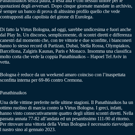
Panathinaikos senza paura, a testa alta e con nessun timore per le
quotazioni degli avversari. Dopo cinque giornate mandate in archivio,
è sempre un banco di prova di altissimo profilo quello che vede
contrapposti alla capolista del girone di Eurolega.
Di fatto la Virtus Bologna, ad oggi, sarebbe undicesima e fuori anche
dal Play In. Un discorso, semplicemente, di scontri diretti e differenza
canestri dal momento che, con tre vittorie e due sconfitte, i bianconeri
hanno lo stesso record di Partizan, Dubai, Stella Rossa, Olympiakos,
Barcellona, Zalgiris Kaunas, Paris e Monaco. Insomma una classifica
molto corta che vede la coppia Panathinaikos – Hapoel Tel Aviv in
vetta.
Bologna è reduce da un weekend amaro coinciso con l’inaspettata
sconfitta interna per 69-86 contro Cremona.
Panathinaikos
Una delle vittime preferite nelle ultime stagioni. Il Panathinaikos ha un
ottimo ruolino di marcia contro la Virtus Bologna. I greci, infatti,
hanno vinto consecutivamente quattro degli ultimi scontri diretti. Nella
passata annata 77-82 all’andata ed un pesantissimo 111-90 al ritorno.
Per ritrovare una vittoria della Virtus Bologna è necessario riavvolgere
l nastro sino al gennaio 2023.