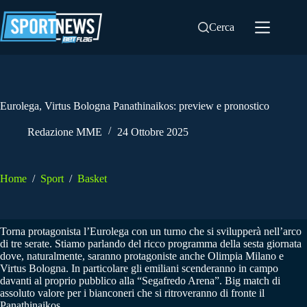
Salta
al
Cerca
contenuto
Eurolega, Virtus Bologna Panathinaikos: preview e pronostico
Redazione MME
24 Ottobre 2025
Home
/
Sport
/
Basket
Torna protagonista l’Eurolega con un turno che si svilupperà nell’arco
di tre serate. Stiamo parlando del ricco programma della sesta giornata
dove, naturalmente, saranno protagoniste anche Olimpia Milano e
Virtus Bologna. In particolare gli emiliani scenderanno in campo
davanti al proprio pubblico alla “Segafredo Arena”. Big match di
assoluto valore per i bianconeri che si ritroveranno di fronte il
Panathinaikos.