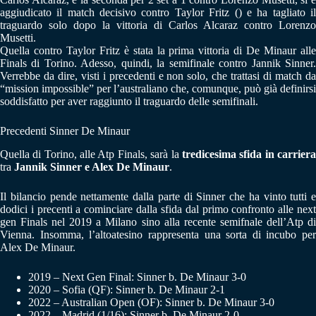
aggiudicato il match decisivo contro Taylor Fritz () e ha tagliato il
traguardo solo dopo la vittoria di Carlos Alcaraz contro Lorenzo
Musetti.
Quella contro Taylor Fritz è stata la prima vittoria di De Minaur alle
Finals di Torino. Adesso, quindi, la semifinale contro Jannik Sinner.
Verrebbe da dire, visti i precedenti e non solo, che trattasi di match da
“mission impossible” per l’australiano che, comunque, può già definirsi
soddisfatto per aver raggiunto il traguardo delle semifinali.
Precedenti Sinner De Minaur
Quella di Torino, alle Atp Finals, sarà la
tredicesima sfida in carrier
tra
Jannik Sinner e Alex De Minaur
.
Il bilancio pende nettamente dalla parte di Sinner che ha vinto tutti e
dodici i precenti a cominciare dalla sfida dal primo confronto alle next
gen Finals nel 2019 a Milano sino alla recente semifnale dell’Atp di
Vienna. Insomma, l’altoatesino rappresenta una sorta di incubo per
Alex De Minaur.
2019 – Next Gen Final: Sinner b. De Minaur 3-0
2020 – Sofia (QF): Sinner b. De Minaur 2-1
2022 – Australian Open (OF): Sinner b. De Minaur 3-0
2022 – Madrid (1/16): Sinner b. De Minaur 2-0