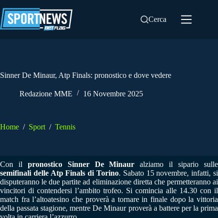
Salta
al
Cerca
contenuto
Sinner De Minaur, Atp Finals: pronostico e dove vedere
Redazione MME
16 Novembre 2025
Home
/
Sport
/
Tennis
Con il
pronostico Sinner De Minaur
alziamo il sipario sull
semifinali delle Atp Finals di Torino
. Sabato 15 novembre, infatti, si
disputeranno le due partite ad eliminazione diretta che permetteranno ai
vincitori di contendersi l’ambito trofeo. Si comincia alle 14.30 con il
match fra l’altoatesino che proverà a tornare in finale dopo la vittoria
della passata stagione, mentre De Minaur proverà a battere per la prima
volta in carriera l’azzurro.