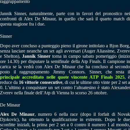
raggruppamento
Jannik Sinner, naturalmente, parte con in favori del pronostico nei
confronti di Alex De Minaur, in quello che sarà il quarto match di
questa stagione fra i due.
Sinner
Dopo aver concluso a punteggio pieno il girone intitolato a Bjon Borg,
senza lasciare neanche un set agli avversari (Auger Aliassime, Zverev
e Shelton),
Jannik Sinner
torna in campo sabato pomeriggio (inizio
ore 14.30) per disputare la semifinale della Atp Finals. Il campione in
carica se la vedrà con Alex De Minaur che ha concluso al secondo
posto il raggruppamento Jimmy Connors. Sinner, che resta il
principale accreditato nelle quote vincente ATP Finals 2025
, è
reduce da
16 vittorie consecutive
, di cui le ultime otto vinte per 2 set 
0. L’ultimo a conquistare un set contro l’altoatesino è stato Alexander
Zverev nella finale dell’Atp di Vienna lo scorso 26 ottobre.
De Minaur
Alex De Minaur
, numero 6 nella race (dopo il forfait di Nova
Djokovic), ha ottenuto la qualificazione in extremis. Dopo le due
sconfitte iniziali, la prima per 2 set a 0 contro il numero 1 al mondo,
Carlos Alcaraz, e la seconda per 2 set a 1 contro Lorenzo Musetti, si è