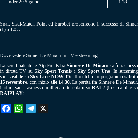
Under 20.5 game
1.78
Snai, Sisal-Match Point ed Eurobet propongono il successo di Sinner
(1) a 1.07.
Dove vedere Sinner De Minaur in TV e streaming
La semifinale delle Atp Finals fra
Sinner e De Minaur
sarà trasmess
in diretta TV su
Sky Sport Tennis
e
Sky Sport Uno
. In streamin
sarà visibile su
Sky Go e
NOW TV
. Il match è in programma
sabat
15 novembre
, con inizio
alle 14.30
. La partita fra Sinner e De Minaur
inoltre, sarà trasmessa in diretta e in chiaro su
RAI 2
(in streaming s
RAIPLAY
).
Fa
W
Te
X
ce
ha
le
bo
ts
gr
ok
A
a