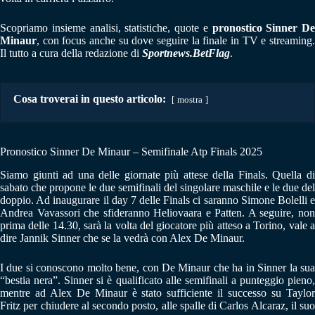
Scopriamo insieme analisi, statistiche, quote e
pronostico Sinner De
Minaur
, con focus anche su dove seguire la finale in TV e streaming.
Il tutto a cura della redazione di
Sportnews.BetFlag
.
Cosa troverai in questo articolo:
mostra
Pronostico Sinner De Minaur – Semifinale Atp Finals 2025
Siamo giunti ad una delle giornate più attese della Finals. Quella di
sabato che propone le due semifinali del singolare maschile e le due del
doppio. Ad inaugurare il day 7 delle Finals ci saranno Simone Bolelli e
Andrea Vavassori che sfideranno Heliovaara e Patten. A seguire, non
prima delle 14.30, sarà la volta del giocatore più atteso a Torino, vale a
dire Jannik Sinner che se la vedrà con Alex De Minaur.
I due si conoscono molto bene, con De Minaur che ha in Sinner la sua
“bestia nera”. Sinner si è qualificato alle semifinali a punteggio pieno,
mentre ad Alex De Minaur è stato sufficiente il successo su Taylor
Fritz per chiudere al secondo posto, alle spalle di Carlos Alcaraz, il suo