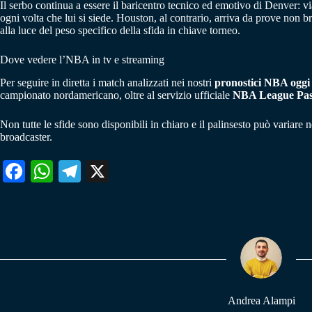
Il serbo continua a essere il baricentro tecnico ed emotivo di Denver: vi
ogni volta che lui si siede. Houston, al contrario, arriva da prove non b
alla luce del peso specifico della sfida in chiave torneo.
Dove vedere l’NBA in tv e streaming
Per seguire in diretta i match analizzati nei nostri
pronostici NBA oggi
campionato nordamericano, oltre al servizio ufficiale
NBA League Pas
Non tutte le sfide sono disponibili in chiaro e il palinsesto può variare 
broadcaster.
Fa
W
Te
X
ce
ha
le
bo
ts
gr
ok
A
a
pp
m
Andrea Alampi