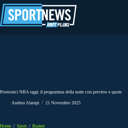
Salta
al
contenuto
Pronostici NBA oggi: il programma della notte con preview e quote
Andrea Alampi
21 Novembre 2025
Home
/
Sport
/
Basket