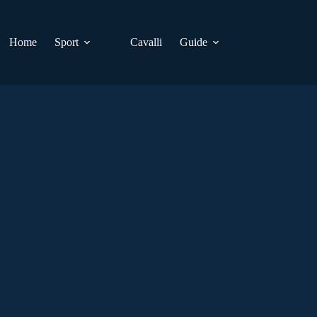
Home
Sport
Cavalli
Guide