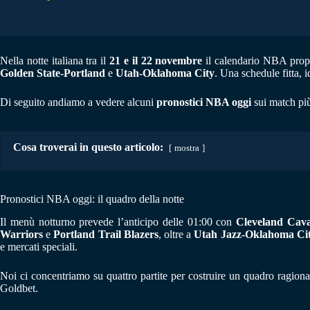
Nella notte italiana tra il
21 e il 22 novembre
il calendario NBA pro
Golden State-Portland
e
Utah-Oklahoma City
. Una schedule fitta, 
Di seguito andiamo a vedere alcuni
pronostici NBA oggi
sui match più
Cosa troverai in questo articolo:
mostra
Pronostici NBA oggi: il quadro della notte
Il menù notturno prevede l’anticipo delle 01:00 con
Cleveland Cava
Warriors
e
Portland Trail Blazers
, oltre a
Utah Jazz-Oklahoma Ci
e mercati speciali.
Noi ci concentriamo su quattro partite per costruire un quadro ragion
Goldbet.