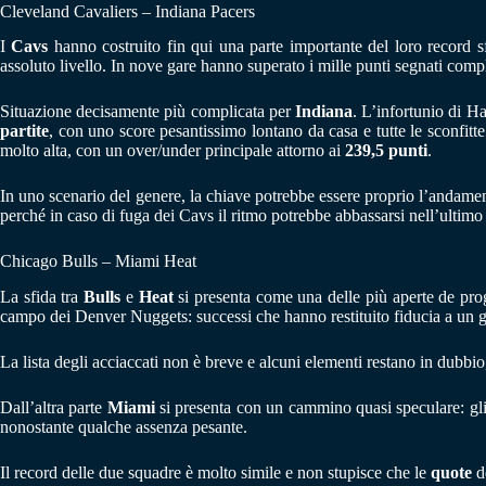
Cleveland Cavaliers – Indiana Pacers
I
Cavs
hanno costruito fin qui una parte importante del loro record s
assoluto livello. In nove gare hanno superato i mille punti segnati comple
Situazione decisamente più complicata per
Indiana
. L’infortunio di Ha
partite
, con uno score pesantissimo lontano da casa e tutte le sconfitte 
molto alta, con un over/under principale attorno ai
239,5 punti
.
In uno scenario del genere, la chiave potrebbe essere proprio l’andament
perché in caso di fuga dei Cavs il ritmo potrebbe abbassarsi nell’ultimo
Chicago Bulls – Miami Heat
La sfida tra
Bulls
e
Heat
si presenta come una delle più aperte de pr
campo dei Denver Nuggets: successi che hanno restituito fiducia a un 
La lista degli acciaccati non è breve e alcuni elementi restano in dubbio,
Dall’altra parte
Miami
si presenta con un cammino quasi speculare: gl
nonostante qualche assenza pesante.
Il record delle due squadre è molto simile e non stupisce che le
quote
d