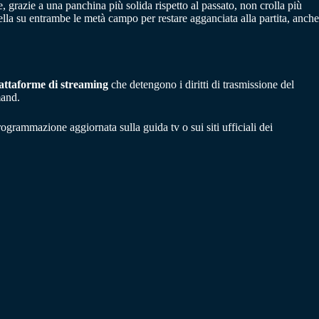
, grazie a una panchina più solida rispetto al passato, non crolla più
cella su entrambe le metà campo per restare agganciata alla partita, anche
attaforme di streaming
che detengono i diritti di trasmissione del
mand.
rogrammazione aggiornata sulla guida tv o sui siti ufficiali dei