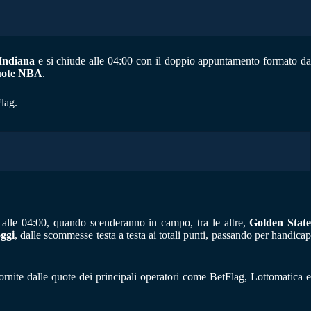
Indiana
e si chiude alle 04:00 con il doppio appuntamento formato d
uote NBA
.
Flag.
ino alle 04:00, quando scenderanno in campo, tra le altre,
Golden Stat
ggi
, dalle scommesse testa a testa ai totali punti, passando per handicap
fornite dalle quote dei principali operatori come BetFlag, Lottomatica 