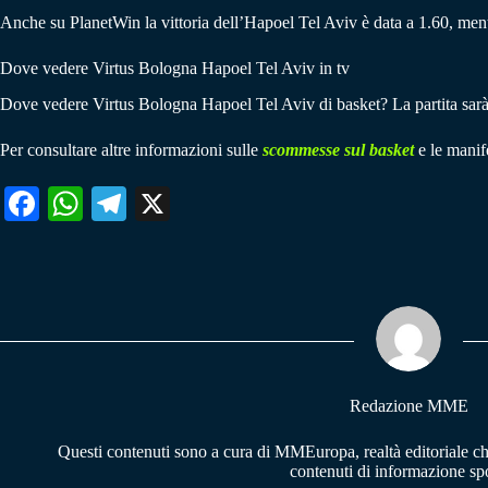
Anche su PlanetWin la vittoria dell’Hapoel Tel Aviv è data a 1.60, men
Dove vedere Virtus Bologna Hapoel Tel Aviv in tv
Dove vedere Virtus Bologna Hapoel Tel Aviv di basket? La partita sar
Per consultare altre informazioni sulle
scommesse sul basket
e le manife
Fa
W
Te
X
ce
ha
le
bo
ts
gr
ok
A
a
pp
m
Redazione MME
Questi contenuti sono a cura di MMEuropa, realtà editoriale c
contenuti di informazione spo