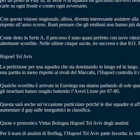
per un posto al Play In, in Serie A la squadra sta giocando davvero ben
carte su ogni fronte e contro ogni avversario.
Con questa visione stagionale, allora, diventa interessante assistere al
rispetto all’anno scorso. Basti pensare che gli emiliani non hanno più d
Come detto in Serie A, il percorso è stato quasi perfetto con nove vittor
altrettante sconfitte. Nelle ultime cinque uscite, tre successi e due KO
Hapoel Tel Aviv
La perfezione per una squadra che sta dominando in lungo ed in largo. Di
una partita in meno rispetto ai rivali del Maccabi, l’Hapoel controlla il 
Qualche sconfitta è arrivata in Eurolega ma stiamo parlando di sole qua
gli israeliani hanno reagito battendo l’Asvel Lione per 87-80.
Questa sarà anche un’occasione particolare perché le due squadre si a
aumentare il gap sulle inseguitrici in classifica.
Quote e pronostico Virtus Bologna Hapoel Tel Aviv degli analisti
Per il team di analisti di Betflag, l’Hapoel Tel Aviv parte favorita: la vi