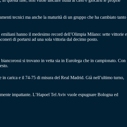
n questa fase, non vuole lasciare nulla al caso e giocarsi le proprie
ioramenti tecnici ma anche la maturità di un gruppo che ha cambiato tanto
i emiliani hanno il medesimo record dell’Olimpia Milano: sette vittorie e
oneri di portarsi ad una sola vittoria dal decimo posto.
I biancorossi si trovano in vetta sia in Eurolega che in campionato. Con
esto.
 in carica e il 74-75 di misura del Real Madrid. Già nell’ultimo turno,
ticamente impattante. L’Hapoel Tel Aviv vuole espugnare Bologna ed