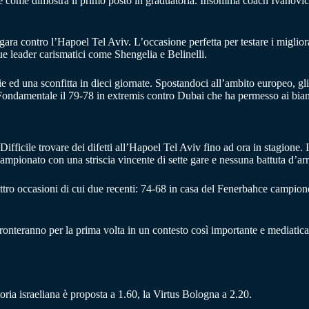
e come dimostra il primo posto in graduatoria. Insomma coach Ivanovic, i
la gara contro l’Hapoel Tel Aviv. L’occasione perfetta per testare i migl
ue leader carismatici come Shengelia e Belinelli.
ie ed una sconfitta in dieci giornate. Spostandoci all’ambito europeo, gl
. Fondamentale il 79-78 in extremis contro Dubai che ha permesso ai bianc
fficile trovare dei difetti all’Hapoel Tel Aviv fino ad ora in stagione. 
campionato con una striscia vincente di sette gare e nessuna battuta d’arr
ttro occasioni di cui due recenti: 74-68 in casa del Fenerbahce campione
ffronteranno per la prima volta in un contesto così importante e media
ttoria israeliana è proposta a 1.60, la Virtus Bologna a 2.20.