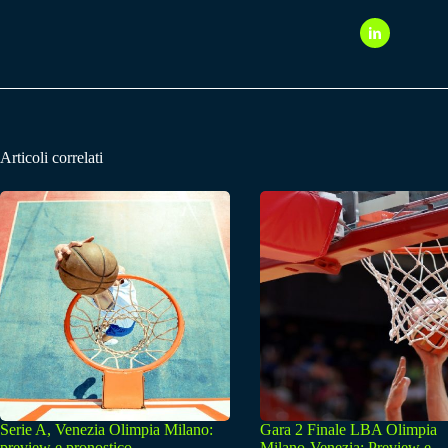
Articoli correlati
Serie A, Venezia Olimpia Milano:
Gara 2 Finale LBA Olimpia
preview e pronostico
Milano-Venezia: Preview e