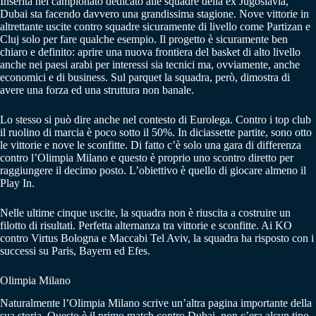
Inserita nel campionato dedicato alle squadre della ex Jugoslavia,
Dubai sta facendo davvero una grandissima stagione. Nove vittorie in
altrettante uscite contro squadre sicuramente di livello come Partizan e
Cluj solo per fare qualche esempio. Il progetto è sicuramente ben
chiaro e definito: aprire una nuova frontiera del basket di alto livello
anche nei paesi arabi per interessi sia tecnici ma, ovviamente, anche
economici e di business. Sul parquet la squadra, però, dimostra di
avere una forza ed una struttura non banale.
Lo stesso si può dire anche nel contesto di Eurolega. Contro i top club
il ruolino di marcia è poco sotto il 50%. In diciassette partite, sono otto
le vittorie e nove le sconfitte. Di fatto c’è solo una gara di differenza
contro l’Olimpia Milano e questo è proprio uno scontro diretto per
raggiungere il decimo posto. L’obiettivo è quello di giocare almeno il
Play In.
Nelle ultime cinque uscite, la squadra non è riuscita a costruire un
filotto di risultati. Perfetta alternanza tra vittorie e sconfitte. Ai KO
contro Virtus Bologna e Maccabi Tel Aviv, la squadra ha risposto con i
successi su Paris, Bayern ed Efes.
Olimpia Milano
Naturalmente l’Olimpia Milano scrive un’altra pagina importante della
sua storia. Questo è il primo match contro Dubai, non c’era alcun tipo