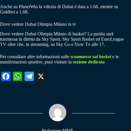
Anche su PlanetWin la vittoria di Dubai è data a 1.68, mentre su
Goldbet a 1.68.
Dove vedere Dubai Olimpia Milano in tv
Dove vedere Dubai Olimpia Milano di basket? La partita sarà
trasmessa in diretta da Sky Sport, Sky Sport Basket ed EuroLeague
TV oltre che, in streaming, su Sky Go e Now Tv alle 17.
Per consultare altre informazioni sulle
scommesse sul basket
e le
manifestazioni sportive, puoi visitare la
sezione dedicata
Fa
W
Te
X
ce
ha
le
bo
ts
gr
ok
A
a
pp
m
Redazione MME