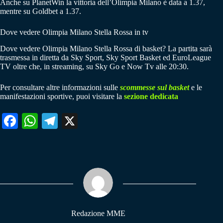
Anche su PlanetWin la vittoria dell’Olimpia Milano è data a 1.37,
mentre su Goldbet a 1.37.
Dove vedere Olimpia Milano Stella Rossa in tv
Dove vedere Olimpia Milano Stella Rossa di basket? La partita sarà
trasmessa in diretta da Sky Sport, Sky Sport Basket ed EuroLeague
TV oltre che, in streaming, su Sky Go e Now Tv alle 20:30.
Per consultare altre informazioni sulle
scommesse sul basket
e le
manifestazioni sportive, puoi visitare la
sezione dedicata
Fa
W
Te
X
ce
ha
le
bo
ts
gr
ok
A
a
pp
m
Redazione MME