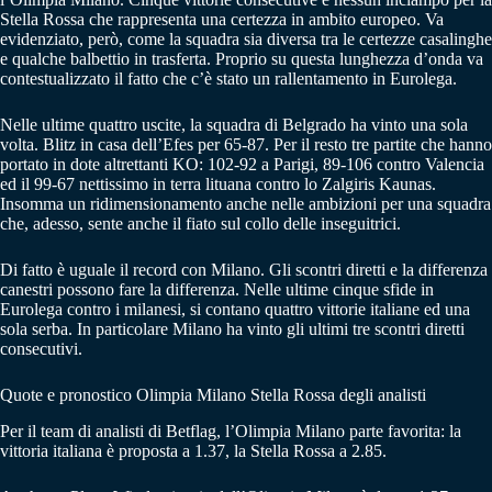
Stella Rossa che rappresenta una certezza in ambito europeo. Va
evidenziato, però, come la squadra sia diversa tra le certezze casalinghe
e qualche balbettio in trasferta. Proprio su questa lunghezza d’onda va
contestualizzato il fatto che c’è stato un rallentamento in Eurolega.
Nelle ultime quattro uscite, la squadra di Belgrado ha vinto una sola
volta. Blitz in casa dell’Efes per 65-87. Per il resto tre partite che hanno
portato in dote altrettanti KO: 102-92 a Parigi, 89-106 contro Valencia
ed il 99-67 nettissimo in terra lituana contro lo Zalgiris Kaunas.
Insomma un ridimensionamento anche nelle ambizioni per una squadra
che, adesso, sente anche il fiato sul collo delle inseguitrici.
Di fatto è uguale il record con Milano. Gli scontri diretti e la differenza
canestri possono fare la differenza. Nelle ultime cinque sfide in
Eurolega contro i milanesi, si contano quattro vittorie italiane ed una
sola serba. In particolare Milano ha vinto gli ultimi tre scontri diretti
consecutivi.
Quote e pronostico Olimpia Milano Stella Rossa degli analisti
Per il team di analisti di Betflag, l’Olimpia Milano parte favorita: la
vittoria italiana è proposta a 1.37, la Stella Rossa a 2.85.