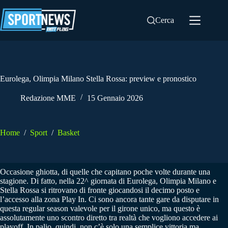
Salta
al
Cerca
contenuto
Eurolega, Olimpia Milano Stella Rossa: preview e pronostico
Redazione MME
15 Gennaio 2026
Home
/
Sport
/
Basket
Occasione ghiotta, di quelle che capitano poche volte durante una
stagione. Di fatto, nella 22^ giornata di Eurolega, Olimpia Milano e
Stella Rossa si ritrovano di fronte giocandosi il decimo posto e
l’accesso alla zona Play In. Ci sono ancora tante gare da disputare in
questa regular season valevole per il girone unico, ma questo è
assolutamente uno scontro diretto tra realtà che vogliono accedere ai
playoff. In palio, quindi, non c’è solo una semplice vittoria ma