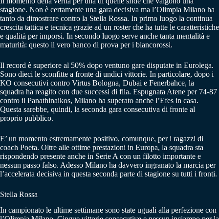
Il momento della verità per una di quelle sfide che valgono una
stagione. Non è certamente una gara decisiva ma l’Olimpia Milano ha
tanto da dimostrare contro la Stella Rossa. In primo luogo la continua
crescita tattica e tecnica grazie ad un roster che ha tutte le caratteristiche
e qualità per imporsi. In secondo luogo serve anche tanta mentalità e
maturità: questo il vero banco di prova per i biancorossi.
Il record è superiore al 50% dopo ventuno gare disputate in Eurolega.
Sono dieci le sconfitte a fronte di undici vittorie. In particolare, dopo i
KO consecutivi contro Virtus Bologna, Dubai e Fenerbahce, la
squadra ha reagito con due successi di fila. Espugnata Atene per 74-87
contro il Panathinaikos, Milano ha superato anche l’Efes in casa.
Questa sarebbe, quindi, la seconda gara consecutiva di fronte al
proprio pubblico.
E’ un momento estremamente positivo, comunque, per i ragazzi di
coach Poeta. Oltre alle ottime prestazioni in Europa, la squadra sta
rispondendo presente anche in Serie A con un filotto importante e
nessun passo falso. Adesso Milano ha davvero ingranato la marcia per
l’accelerata decisiva in questa seconda parte di stagione su tutti i fronti.
Stella Rossa
In campionato le ultime settimane sono state uguali alla perfezione con
l’Olimpia Milano. Cinque vittorie consecutive e nessun inciampo per la