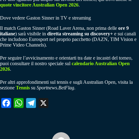
quote vincitore Australian Open 2026
.
Dove vedere Gaston Sinner in TV e streaming
Il match Gaston Sinner (Road Laver Arena, non prima delle
ore 9
italiane
) sarà visibile in
diretta streaming su discovery+
e sui canali
che includono Eurosport nel proprio pacchetto (DAZN, TIM Vision e
Prime Video Channels).
Per seguire l’avvicinamento e orientarti tra date e incastri del torneo,
puoi consultare il nostro speciale sul
calendario Australian Open
2026
.
Per altri approfondimenti sul tennis e sugli Australian Open, visita la
sezione
Tennis
su
Sportnews.BetFlag
.
Fa
W
Te
X
ce
ha
le
bo
ts
gr
ok
A
a