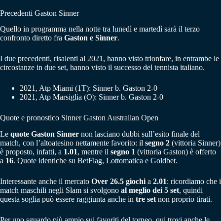
Precedenti Gaston Sinner
Quello in programma nella notte tra lunedì e martedì sarà il terzo
confronto diretto fra
Gaston e Sinner
.
I due precedenti, risalenti al 2021, hanno visto trionfare, in entrambe le
circostanze in due set, hanno visto il successo del tennista italiano.
2021, Atp Miami (1T): Sinner b. Gaston 2-0
2021, Atp Marsiglia (O): Sinner b. Gaston 2-0
Quote e pronostico Sinner Gaston Australian Open
Le
quote Gaston Sinner
non lasciano dubbi sull’esito finale del
match, con l’altoatesino nettamente favorito: il
segno 2
(vittoria Sinner)
è proposto, infatti, a
1.01
, mentre il
segno 1
(vittoria Gaston) è offerto
a
16
. Quote identiche su BetFlag, Lottomatica e Goldbet.
Interessante anche il mercato
Over 26.5 giochi
a
2.01
: ricordiamo che i
match maschili negli Slam si svolgono
al meglio dei 5 set
, quindi
questa soglia può essere raggiunta anche in
tre set
non proprio tirati.
Per uno sguardo più ampio sui favoriti del torneo, qui trovi anche le