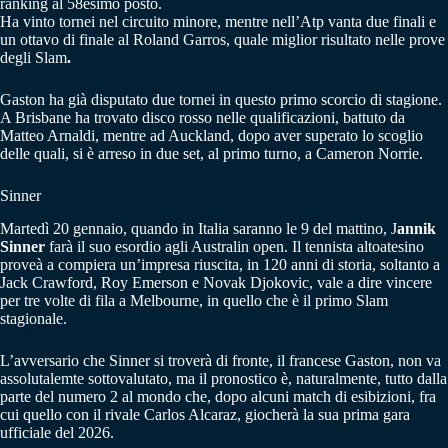
ranking al 58esimo posto.
Ha vinto tornei nel circuito minore, mentre nell’Atp vanta due finali e
un ottavo di finale al Roland Garros, quale miglior risultato nelle prove
degli Slam
.
Gaston ha già disputato due tornei in questo primo scorcio di stagione.
A Brisbane ha trovato disco rosso nelle qualificazioni, battuto da
Matteo Arnaldi, mentre ad Auckland, dopo aver superato lo scoglio
delle quali, si è arreso in due set, al primo turno, a Cameron Norrie.
Sinner
Martedì 20 gennaio, quando in Italia saranno le 9 del mattino, J
annik
Sinner
farà il suo esordio agli Australin open. Il tennista altoatesino
proveà a compiera un’impresa riuscita, in 120 anni di storia, soltanto a
Jack Crawford, Roy Emerson e Novak Djokovic, vale a dire vincere
per tre volte di fila a Melbourne, in quello che è il primo Slam
stagionale.
L’avversario che Sinner si troverà di fronte, il francese Gaston, non va
assolutalemte sottovalutato, ma il pronostico è, naturalmente, tutto dalla
parte del numero 2 al mondo che, dopo alcuni match di esibizioni, fra
cui quello con il rivale Carlos Alcaraz, giocherà la sua prima gara
ufficiale del 2026.