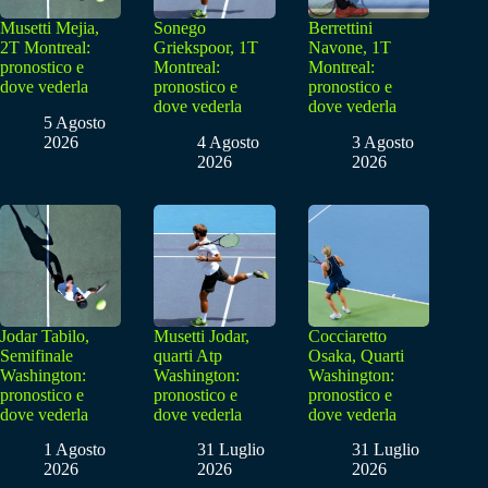
Musetti Mejia,
Sonego
Berrettini
2T Montreal:
Griekspoor, 1T
Navone, 1T
pronostico e
Montreal:
Montreal:
dove vederla
pronostico e
pronostico e
dove vederla
dove vederla
5 Agosto
2026
4 Agosto
3 Agosto
2026
2026
Jodar Tabilo,
Musetti Jodar,
Cocciaretto
Semifinale
quarti Atp
Osaka, Quarti
Washington:
Washington:
Washington:
pronostico e
pronostico e
pronostico e
dove vederla
dove vederla
dove vederla
1 Agosto
31 Luglio
31 Luglio
2026
2026
2026