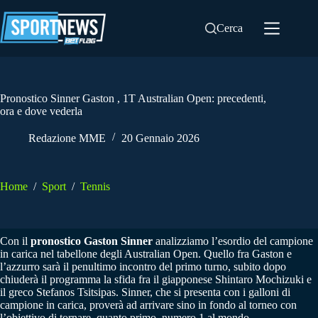
Salta
al
Cerca
contenuto
Pronostico Sinner Gaston , 1T Australian Open: precedenti,
ora e dove vederla
Redazione MME
20 Gennaio 2026
Home
/
Sport
/
Tennis
Con il
pronostico Gaston Sinner
analizziamo l’esordio del campione
in carica nel tabellone degli Australian Open. Quello fra Gaston e
l’azzurro sarà il penultimo incontro del primo turno, subito dopo
chiuderà il programma la sfida fra il giapponese Shintaro Mochizuki e
il greco Stefanos Tsitsipas. Sinner, che si presenta con i galloni di
campione in carica, proverà ad arrivare sino in fondo al torneo con
l’obiettivo di tornare, quanto primo, numero 1 al mondo.