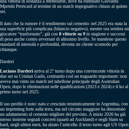
una vittoria di sostanza a Melbourne, dove ha eliminato Giovanni
Mpetshi Perricard al termine di un match impegnativo chiuso al quinto
set.
Il dato che fa rumore è il rendimento sul cemento: nel 2025 era stata la
sua superficie più complicata (bilancio negativo), mentre ora sembra un
giocatore “trasformato”, già con
8 vittorie su 9
in stagione e successi
di peso anche contro avversari di altissimo livello. Se mantiene questo
standard di intensità e profondità, diventa un cliente scomodo per
chiunque.
Darderi
Luciano Darderi
arriva al 2° turno dopo una convincente vittoria in
due set su Cristian Garín, centrando così un traguardo importante: non
aveva mai vinto un match nel tabellone principale degli Australian
Open, dopo le eliminazioni nelle qualificazioni (2023 e 2024) e il ko al
primo turno nel 2025.
Il suo profilo è noto: nato e cresciuto tennisticamente in Argentina, con
un imprinting forte sulla terra, ma nel circuito maggiore ha dimostrato
un adattamento al cemento migliore del previsto. A inizio 2026 ha già
messo insieme segnali concreti (quarti ad Auckland) e negli Slam su
hard, negli ultimi mesi, ha alzato l’asticella: il terzo turno agli US Open