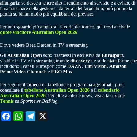
allungarla: se riesce a tenere alto il rendimento al servizio e a evitare di
farsi trascinare nella gestione “da terra” dell’argentino, può portare la
partita su binari molto più equilibrati del previsto.
Per uno sguardo più ampio sui favoriti del torneo, qui trovi anche le
quote vincitore Australian Open 2026
.
Dove vedere Baez Darderi in TV e streaming
Gli
Australian Open
sono trasmessi in esclusiva da
Eurosport
,
visibile in TV e in streaming tramite
discovery+
e sulle piattaforme che
includono i canali Eurosport come
DAZN
,
Tim Vision
,
Amazon
Prime Video Channels
e
HBO Max
.
Per seguire il torneo con tabellone e programma aggiornati, puoi
consultare il
tabellone Australian Open 2026
e il
calendario
Australian Open 2026
. Per altre analisi e news, visita la sezione
Tennis
su
Sportnews.BetFlag
.
Fa
W
Te
X
ce
ha
le
bo
ts
gr