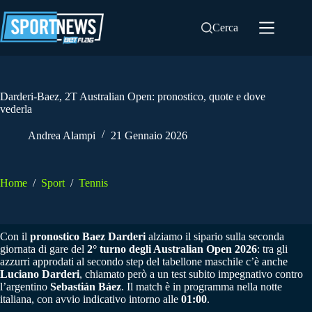
Salta
al
Cerca
contenuto
Darderi-Baez, 2T Australian Open: pronostico, quote e dove
vederla
Andrea Alampi
21 Gennaio 2026
Home
/
Sport
/
Tennis
Con il
pronostico Baez Darderi
alziamo il sipario sulla seconda
giornata di gare del
2° turno degli Australian Open 2026
: tra gli
azzurri approdati al secondo step del tabellone maschile c’è anche
Luciano Darderi
, chiamato però a un test subito impegnativo contro
l’argentino
Sebastián Báez
. Il match è in programma nella notte
italiana, con avvio indicativo intorno alle
01:00
.