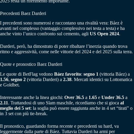
2025 resta un riferimento importante.
Precedenti Baez Darderi
I precedenti sono numerosi e raccontano una rivalità vera: Báez è
avanti nel complesso (vantaggio complessivo nei testa a testa) e ha
anche vinto l’unico confronto sul cemento, agli
US Open 2024
.
Darderi, però, ha dimostrato di poter ribaltare l’inerzia quando trova
ritmo e aggressività, come nelle vittorie del 2024 e del 2025 sulla terra.
Quote e pronostico Baez Darderi
Le quote di BetFlag vedono
Báez favorito
:
segno 1
(vittoria Báez) a
1.56
,
segno 2
(vittoria Darderi) a
2.38
. Mercati identici su Lottomatica
e Goldbet.
Interessante anche la linea giochi:
Over 36.5
a
1.65
e
Under 36.5
a
2.11
. Trattandosi di uno Slam maschile, ricordiamo che si gioca
al
meglio dei 5 set
: la soglia può essere raggiunta anche in 4 set “tirati” o
in 3 set con più tie-break.
Il pronostico, guardando forma recente e precedenti su hard, va
leggermente dalla parte di Báez. Tuttavia Darderi ha armi per