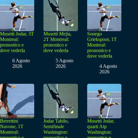
Musetti Jodar, 3T
Musetti Mejia,
Sonego
Montreal:
2T Montreal:
Griekspoor, 1T
pronostico e
pronostico e
Montreal:
dove vederla
dove vederla
pronostico e
dove vederla
6 Agosto
5 Agosto
2026
2026
4 Agosto
2026
Berrettini
Jodar Tabilo,
Musetti Jodar,
Navone, 1T
Semifinale
quarti Atp
Montreal:
Washington:
Washington:
pronostico e
pronostico e
pronostico e