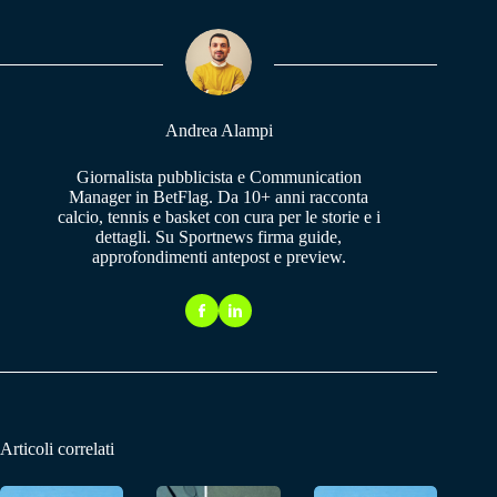
ok
A
a
pp
m
Andrea Alampi
Giornalista pubblicista e Communication
Manager in BetFlag. Da 10+ anni racconta
calcio, tennis e basket con cura per le storie e i
dettagli. Su Sportnews firma guide,
approfondimenti antepost e preview.
Articoli correlati