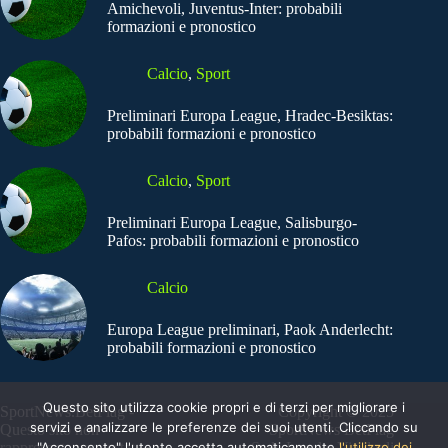
Amichevoli, Juventus-Inter: probabili
formazioni e pronostico
Calcio
,
Sport
Preliminari Europa League, Hradec-Besiktas:
probabili formazioni e pronostico
Calcio
,
Sport
Preliminari Europa League, Salisburgo-
Pafos: probabili formazioni e pronostico
Calcio
Europa League preliminari, Paok Anderlecht:
probabili formazioni e pronostico
Questo sito utilizza cookie propri e di terzi per migliorare i
SportNews.BetFlag -
Copyright © 2025
servizi e analizzare le preferenze dei suoi utenti. Cliccando su
Questo sito non
SportNews BetFlag
"Acconsento" l'utente accetta automaticamente
l'utilizzo dei
rappresenta una testata
Sede Legale: Via degli