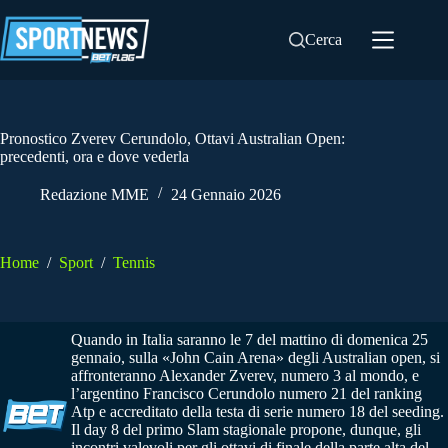
Salta
al
Cerca
contenuto
Pronostico Zverev Cerundolo, Ottavi Australian Open:
precedenti, ora e dove vederla
Redazione MME
24 Gennaio 2026
Home
/
Sport
/
Tennis
Quando in Italia saranno le 7 del mattino di domenica 25
gennaio, sulla «John Cain Arena» degli Australian open, si
affronteranno Alexander Zverev, numero 3 al mondo, e
l’argentino Francisco Cerundolo numero 21 del ranking
Atp e accreditato della testa di serie numero 18 del seeding.
Il day 8 del primo Slam stagionale propone, dunque, gli
incontri valevoli per gli ottavi di finale della parte alta del