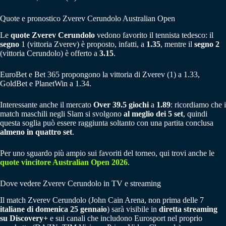
Quote e pronostico Zverev Cerundolo Australian Open
Le
quote Zverev Cerundolo
vedono favorito il tennista tedesco: il
segno
1 (vittoria Zverev) è proposto, infatti, a
1.35
, mentre il
segno 2
(vittoria Cerundolo) è offerto a
3.15
.
EuroBet e Bet 365 propongono la vittoria di Zverev (1) a 1.33,
GoldBet e PlanetWin a 1.34.
Interessante anche il mercato
Over 39.5 giochi
a
1.89
: ricordiamo che i
match maschili negli Slam si svolgono
al meglio dei 5 set
, quindi
questa soglia può essere raggiunta soltanto con una partita conclusa
almeno in quattro set
.
Per uno sguardo più ampio sui favoriti del torneo, qui trovi anche le
quote vincitore Australian Open 2026
.
Dove vedere Zverev Cerundolo in TV e streaming
Il match Zverev Cerundolo (John Cain Arena, non prima delle 7
italiane di domenica 25 gennaio
) sarà visibile in
diretta streaming
su Discovery+
e sui canali che includono Eurosport nel proprio