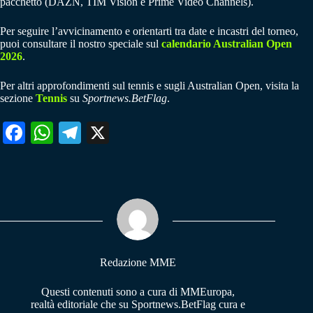
pacchetto (DAZN, TIM Vision e Prime Video Channels).
Per seguire l’avvicinamento e orientarti tra date e incastri del torneo,
puoi consultare il nostro speciale sul
calendario Australian Open
2026
.
Per altri approfondimenti sul tennis e sugli Australian Open, visita la
sezione
Tennis
su
Sportnews.BetFlag
.
Fa
W
Te
X
ce
ha
le
bo
ts
gr
ok
A
a
pp
m
Redazione MME
Questi contenuti sono a cura di MMEuropa,
realtà editoriale che su Sportnews.BetFlag cura e