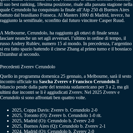
Il suo best ranking, 18esima posizione, risale alla passata stagione nella
quale Cerundolo ha conquistato la finale all’Atp 250 di Buenos Aires
battuto dal brasiliano Fonseca. Al Masters 1000 di Madrid, invece, ha
raggiunto la semifinale, sconfitto dal futuro vincitore Casper Ruud.
A Melbourne, Cerundolo, ha raggiunto gli ottavi di finale senza
lasciare neanche un set agli avversari, l’ultimo in ordine di tempo, il
russo Andrey Rublev, numero 15 al mondo. In precedenza, l’argentino
si era fatto spazio battendo il cinese Zhang al primo turno e il bosniaco
Dzumhur al secondo.
Precedenti Zverev Cerundolo
Quello in programma domenica 25 gennaio, a Melbourne, sarà il sesto
incontro ufficiale tra
Sascha Zverev e Francisco Cerundolo
.Il
bilancio pende dalla parte del tennista sudamericano per 3 a 2, ma gli
ultimi due incontri se li è aggiudicati Zverev. Nel 2025 Zverev e
Cerundolo si sono affrontati ben quattro volte.
2025, Coppa Davis: Zverev b. Cerundolo 2-0
2025, Toronto (O): Zverev b. Cerundolo 1-0 rit.
2025, Madrid (O): Cerundolo b. Zverev 2-0
2025, Buenos Aires (Q): Cerundolo b. Zverev 2-1
2024, Madrid (O): Cerundolo b. Zverev 2-0