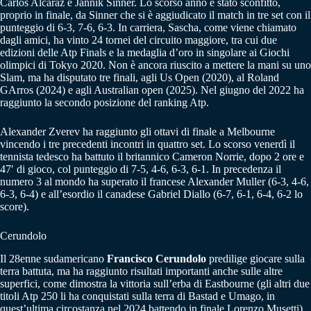
Carlos Alcaraz e Jannik Sinner. Lo scorso anno è stato sconfitto,
proprio in finale, da Sinner che si è aggiudicato il match in tre set con il
punteggio di 6-3, 7-6, 6-3. In carriera, Sascha, come viene chiamato
dagli amici, ha vinto 24 tornei del circuito maggiore, tra cui due
edizioni delle Atp Finals e la medaglia d’oro in singolare ai Giochi
olimpici di Tokyo 2020. Non è ancora riuscito a mettere la mani su uno
Slam, ma ha disputato tre finali, agli Us Open (2020), al Roland
GArros (2024) e agli Australian open (2025). Nel giugno del 2022 ha
raggiunto la secondo posizione del ranking Atp.
Alexander Zverev ha raggiunto gli ottavi di finale a Melbourne
vincendo i tre precedenti incontri in quattro set. Lo scorso venerdì il
tennista tedesco ha battuto il britannico Cameron Norrie, dopo 2 ore e
47′ di gioco, col punteggio di 7-5, 4-6, 6-3, 6-1. In precedenza il
numero 3 al mondo ha superato il francese Alexander Muller (6-3, 4-6,
6-3, 6-4) e all’esordio il canadese Gabriel Diallo (6-7, 6-1, 6-4, 6-2 lo
score).
Cerundolo
Il 28enne sudamericano
Francisco Cerundolo
predilige giocare sulla
terra battuta, ma ha raggiunto risultati importanti anche sulle altre
superfici, come dimostra la vittoria sull’erba di Eastbourne (gli altri due
titoli Atp 250 li ha conquistati sulla terra di Bastad e Umago, in
quest’ultima circostanza nel 2024 battendo in finale Lorenzo Musetti).