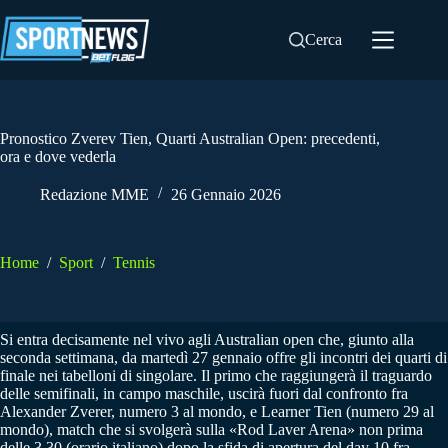
Salta
al
Cerca
contenuto
Pronostico Zverev Tien, Quarti Australian Open: precedenti,
ora e dove vederla
Redazione MME
26 Gennaio 2026
Home
/
Sport
/
Tennis
Si entra decisamente nel vivo agli Australian open che, giunto alla
seconda settimana, da martedì 27 gennaio offre gli incontri dei quarti di
finale nei tabelloni di singolare. Il primo che raggiungerà il traguardo
delle semifinali, in campo maschile, uscirà fuori dal confronto fra
Alexander Zverer, numero 3 al mondo, e Learner Tien (numero 29 al
mondo), match che si svolgerà sulla «Rod Laver Arena» non prima
delle 3.30 (orario italiano) dopo la sfida di apertura del day 10 fra