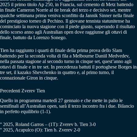
2025 il primo titolo Ap 250, in Francia, sul cemento di Metz battendo
in finale Cameron Norrie al tie break del terzo e decisivo set, mentre
qualche settimana prima veniva sconfitto da Jannik Sinner nella finale
del prestigioso torneo di Pechino. Il giovane tennista statunitense ha
cominciato la nuova stagione con il piede giusto, superando il risultato
dello scorso anno agli Australian open dove raggiunse gli ottavi di
finale, battuto da Lorenzo Sonego.
Tien ha raggiunto i quarti di finale della prima prova dello Slam
battendo per la seconda volta di fila a Melbourne Daniil Medvedev,
nella passata stagione al secondo turno in cinque set, quest’anno agli
ottavi di finale e in tre set. In precedenza battuti il portoghese Borges in
tre set, il kazako Shevchenko in quattro e, al primo turno, il
connazionale Giron in cinque.
Precedenti Zverev Tien
Quello in programma martedì 27 gennaio e che mette in palio le
semifinali all’Australian open, sarà il terzo incontro fra i due. Bilancio
in perfetto equilibrio (1-1).
° 2025, Roland Garros – (1T): Zverev b. Tien 3-0
° 2025, Acapulco (O): Tien b. Zverev 2-0