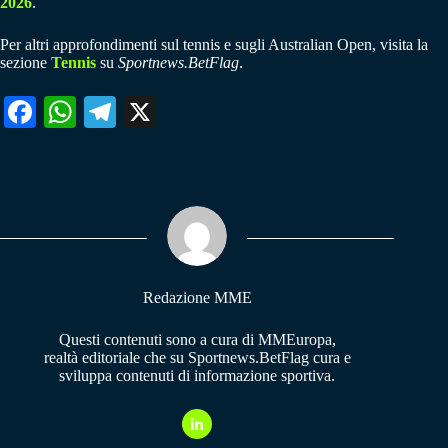
2026
.
Per altri approfondimenti sul tennis e sugli Australian Open, visita la
sezione
Tennis
su
Sportnews.BetFlag
.
Fa
W
Te
X
ce
ha
le
bo
ts
gr
ok
A
a
pp
m
Redazione MME
Questi contenuti sono a cura di MMEuropa,
realtà editoriale che su Sportnews.BetFlag cura e
sviluppa contenuti di informazione sportiva.