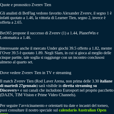
Quote e pronostico Zverev Tien
Gli analisti di BetFlag vedono favorito Alexander Zverev, il segno 1 è
infatti quotato a 1.46, la vittoria di Learner Tien, segno 2, invece è
offerta a 2.65.
Bet365 propone il successo di Zverev (1) a 1.44, PlanetWin e
Lottomatica a 1.46.
Interessante anche il mercato Under giochi 39.5 offerto a 1.82, mentre
l’Over 39.5 è quotato 1.89. Negli Slam, in cui si gioca al meglio delle
cinque partite, tale soglia si raggiunge con un incontro conclusosi
almeno al quarto set.
Dove vedere Zverev Tien in TV e streaming
Il match Zverev Tien (Rod Laver Arena, non prima delle 3.30
italiane
di martedì 27gennaio
) sarà visibile in
diretta streaming su
Discovery+
e sui canali che includono Eurosport nel proprio pacchetto
(DAZN, TIM Vision e Prime Video Channels).
Per seguire l’avvicinamento e orientarti tra date e incastri del torneo,
puoi consultare il nostro speciale sul
calendario Australian Open