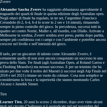
Zverev
Alexander Sascha Zverev
ha raggiunto abbastanza agevolmente il
traguardo dei quarti di finale in questa edizione degli Australian open.
Negli ottavi di finale ha regolato, in tre set, l’argentino Francisco
Cerundolo (6-2, 6-4, 6-4 lo score in 2 ore e 14 minuti), rimanendo
sempre in pieno controllo del gioco. In precedenza, successi tutti in
quattro set contro Norrie, Muller e, all’esordio, con DIallo. Arrivato a
Melbourne in sordina, Zverev sembra aver preso, partita dopo partita,
sempre più confidenza con i campi e con l’ambiente e potrebbe ancora
crescere nel livello e nell’intensità del gioco.
Il tarlo, per un giocatore di talento come Alexander Zverev, è
certamente quello di non aver ancora conquistato un successo in una
prova dello Slam. Tre finali (agli Australian Open, al Roland Garros e
a Flushing Meaodws) ma nessun successo. E per un tennista che ha
alzato per due volte il trofeo del Maestri (i successi negli Atp Finals nel
2018 e nel 2021) rimane un vuoto da colmare. Cosa non semplice se
consideriamo la forza e la superiorità che stanno mostrando Carlos
Alcaraz e Jannikk Sinner.
Tien
Learner Tien
, 20 anni lo scorso 2 dicembre, dopo aver vinto alcuni
titoli nel circuito Challenger si è aggiudicato nel nel novembre del