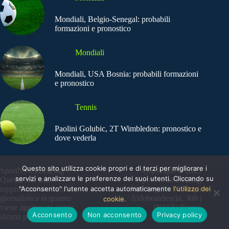
Mondiali, Belgio-Senegal: probabili
formazioni e pronostico
Mondiali
Mondiali, USA Bosnia: probabili formazioni
e pronostico
Tennis
Paolini Golubic, 2T Wimbledon: pronostico e
dove vederla
Questo sito utilizza cookie propri e di terzi per migliorare i
SportNews.BetFlag -
Copyright © 2025
servizi e analizzare le preferenze dei suoi utenti. Cliccando su
Questo sito non
SportNews BetFlag
"Acconsento" l'utente accetta automaticamente
l'utilizzo dei
rappresenta una testata
Sede Legale: Via degli
giornalistica in quanto
Aldobrandeschi, 300 |
cookie.
viene aggiornato senza
00163 | Roma
Acconsento
Non acconsento
Privacy policy
alcuna periodicità