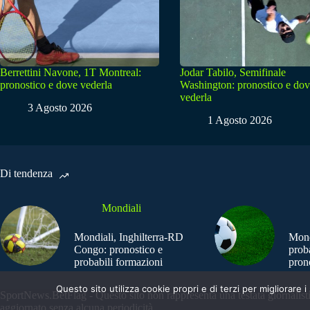
Berrettini Navone, 1T Montreal:
Jodar Tabilo, Semifinale
pronostico e dove vederla
Washington: pronostico e do
vederla
3 Agosto 2026
1 Agosto 2026
Di tendenza
Mondiali
Mondiali, Inghilterra-RD
Mond
Congo: pronostico e
prob
probabili formazioni
pron
Questo sito utilizza cookie propri e di terzi per migliorar
SportNews.BetFlag - Questo sito non rappresenta una testata giornalist
aggiornato senza alcuna periodicità