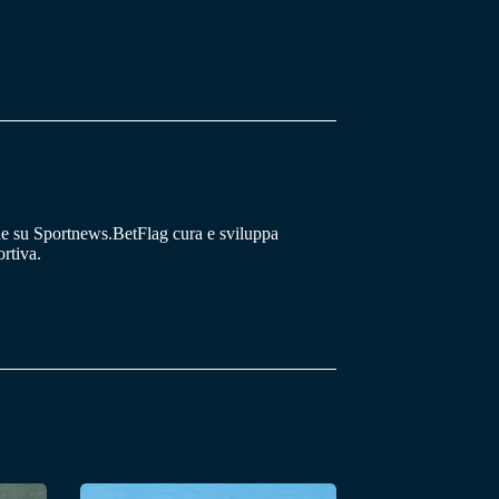
he su Sportnews.BetFlag cura e sviluppa
rtiva.