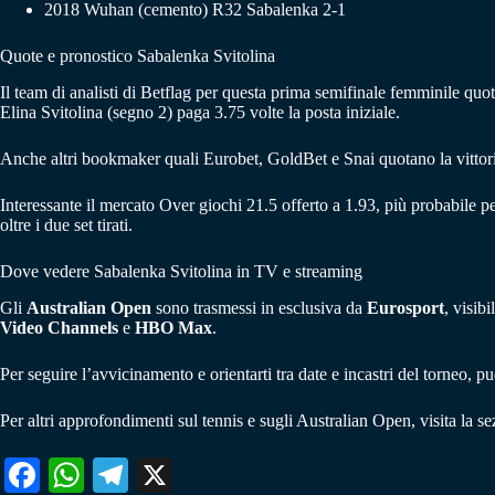
2018 Wuhan (cemento) R32 Sabalenka 2-1
Quote e pronostico Sabalenka Svitolina
Il team di analisti di Betflag per questa prima semifinale femminile quot
Elina Svitolina (segno 2) paga 3.75 volte la posta iniziale.
Anche altri bookmaker quali Eurobet, GoldBet e Snai quotano la vittori
Interessante il mercato Over giochi 21.5 offerto a 1.93, più probabile p
oltre i due set tirati.
Dove vedere Sabalenka Svitolina in TV e streaming
Gli
Australian Open
sono trasmessi in esclusiva da
Eurosport
, visib
Video Channels
e
HBO Max
.
Per seguire l’avvicinamento e orientarti tra date e incastri del torneo, pu
Per altri approfondimenti sul tennis e sugli Australian Open, visita la s
Fa
W
Te
X