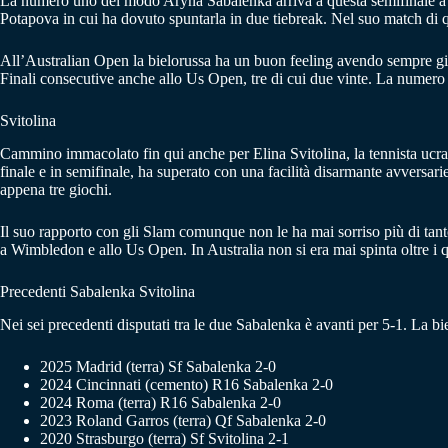
La numero uno del modo Aryna Sabalenka arriva a questa semifinale a Me
Potapova in cui ha dovuto spuntarla in due tiebreak. Nel suo match di qua
All’Australian Open la bielorussa ha un buon feeling avendo sempre gioca
Finali consecutive anche allo Us Open, tre di cui due vinte. La numero
Svitolina
Cammino immacolato fin qui anche per Elina Svitolina, la tennista ucrain
finale e in semifinale, ha superato con una facilità disarmante avversa
appena tre giochi.
Il suo rapporto con gli Slam comunque non le ha mai sorriso più di tanto
a Wimbledon e allo Us Open. In Australia non si era mai spinta oltre i qu
Precedenti Sabalenka Svitolina
Nei sei precedenti disputati tra le due Sabalenka è avanti per 5-1. La bi
2025 Madrid (terra) Sf Sabalenka 2-0
2024 Cincinnati (cemento) R16 Sabalenka 2-0
2024 Roma (terra) R16 Sabalenka 2-0
2023 Roland Garros (terra) Qf Sabalenka 2-0
2020 Strasburgo (terra) Sf Svitolina 2-1