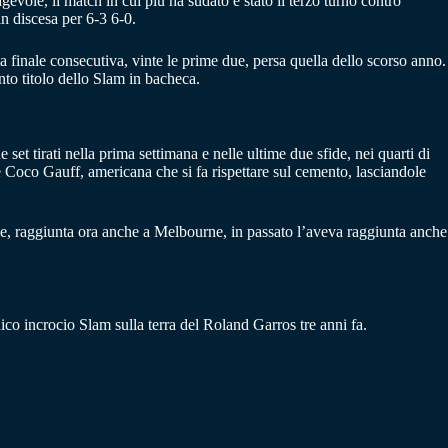
le, il match in cui più ha sudato è stato il terzo turno contro
in discesa per 6-3 6-0.
 finale consecutiva, vinte le prime due, persa quella dello scorso anno.
to titolo dello Slam in bacheca.
t tirati nella prima settimana e nelle ultime due sfide, nei quarti di
e Coco Gauff, americana che si fa rispettare sul cemento, lasciandole
ale, raggiunta ora anche a Melbourne, in passato l’aveva raggiunta anche
ico incrocio Slam sulla terra del Roland Garros tre anni fa.