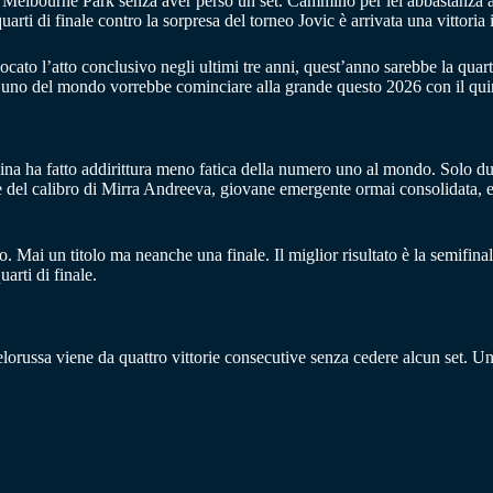
lbourne Park senza aver perso un set. Cammino per lei abbastanza agevo
rti di finale contro la sorpresa del torneo Jovic è arrivata una vittoria 
to l’atto conclusivo negli ultimi tre anni, quest’anno sarebbe la quarta
 uno del mondo vorrebbe cominciare alla grande questo 2026 con il quin
a ha fatto addirittura meno fatica della numero uno al mondo. Solo due se
rie del calibro di Mirra Andreeva, giovane emergente ormai consolidata, 
. Mai un titolo ma neanche una finale. Il miglior risultato è la semifin
arti di finale.
elorussa viene da quattro vittorie consecutive senza cedere alcun set. Un