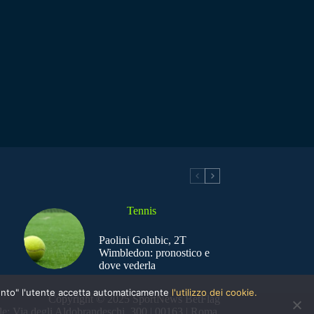
Tennis
Paolini Golubic, 2T
Wimbledon: pronostico e
dove vederla
nsento" l'utente accetta automaticamente
l'utilizzo dei cookie.
Copyright © 2025 SportNews BetFlag
e: Via degli Aldobrandeschi, 300 | 00163 | Roma