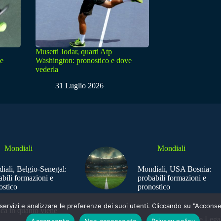
Musetti Jodar, quarti Atp
ve
Washington: pronostico e dove
vederla
31 Luglio 2026
Mondiali
Mondiali
iali, Belgio-Senegal:
Mondiali, USA Bosnia:
abili formazioni e
probabili formazioni e
ostico
pronostico
e i servizi e analizzare le preferenze dei suoi utenti. Cliccando su "Acco
ica in quanto viene
Sede Legal
Acconsento
Non acconsento
Privacy policy