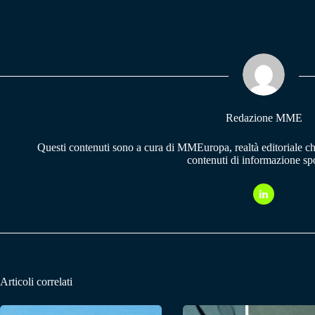
ce
ha
le
bo
ts
gr
ok
A
a
pp
m
Redazione MME
Questi contenuti sono a cura di MMEuropa, realtà editoriale c
contenuti di informazione spo
Articoli correlati