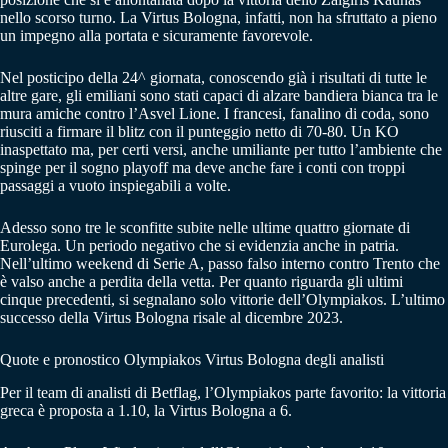
nello scorso turno. La Virtus Bologna, infatti, non ha sfruttato a pieno
un impegno alla portata e sicuramente favorevole.
Nel posticipo della 24^ giornata, conoscendo già i risultati di tutte le
altre gare, gli emiliani sono stati capaci di alzare bandiera bianca tra le
mura amiche contro l’Asvel Lione. I francesi, fanalino di coda, sono
riusciti a firmare il blitz con il punteggio netto di 70-80. Un KO
inaspettato ma, per certi versi, anche umiliante per tutto l’ambiente che
spinge per il sogno playoff ma deve anche fare i conti con troppi
passaggi a vuoto inspiegabili a volte.
Adesso sono tre le sconfitte subite nelle ultime quattro giornate di
Eurolega. Un periodo negativo che si evidenzia anche in patria.
Nell’ultimo weekend di Serie A, passo falso interno contro Trento che
è valso anche a perdita della vetta. Per quanto riguarda gli ultimi
cinque precedenti, si segnalano solo vittorie dell’Olympiakos. L’ultimo
successo della Virtus Bologna risale al dicembre 2023.
Quote e pronostico Olympiakos Virtus Bologna degli analisti
Per il team di analisti di Betflag, l’Olympiakos parte favorito: la vittoria
greca è proposta a 1.10, la Virtus Bologna a 6.