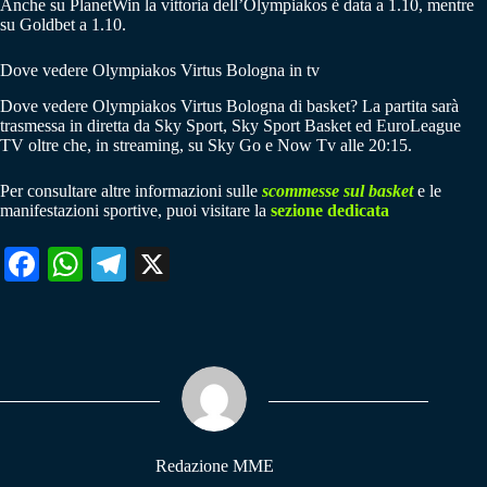
Anche su PlanetWin la vittoria dell’Olympiakos è data a 1.10, mentre
su Goldbet a 1.10.
Dove vedere Olympiakos Virtus Bologna in tv
Dove vedere Olympiakos Virtus Bologna di basket? La partita sarà
trasmessa in diretta da Sky Sport, Sky Sport Basket ed EuroLeague
TV oltre che, in streaming, su Sky Go e Now Tv alle 20:15.
Per consultare altre informazioni sulle
scommesse sul basket
e le
manifestazioni sportive, puoi visitare la
sezione dedicata
Fa
W
Te
X
ce
ha
le
bo
ts
gr
ok
A
a
pp
m
Redazione MME