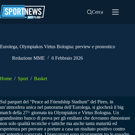
Salta
al
Cerca
contenuto
Eurolega, Olympiakos Virtus Bologna: preview e pronostico
Redazione MME
6 Febbraio 2026
Home
/
Sport
/
Basket
Sul parquet del “Peace ad Friendship Stadium” del Pireo, in
un’atmosfera unica nel panorama dell’Eurolega, si giocherà il big
match della 27^ giornata tra Olympiakos e Virtus Bologna. Un
grandissimo banco di prova per gli emiliani che dovranno dimostrare
non solo qualità tecniche e tattiche ma anche tanta maturità ed
esperienza per provare a portare a casa un risultato positivo contro
un’autentica corazzata. I biancorossi sono sicuramente tra le squadre