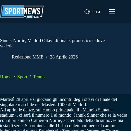
Salta
al
Cerca
contenuto
Sinner Norrie, Madrid Ottavi di finale: pronostico e dove
vederla
Redazione MME
28 Aprile 2026
Home
/
Sport
/
Tennis
Martedì 28 aprile si giocano gli incontri degli ottavi di finale del
singolare maschile nel Masters 1000 di Madrid.
Ad aprire le danze, sul campo principale, il «Manolo Santana
stadium», ci sarà il numero 1 al mondo, Jannik Sinner che se la vedrà
con il britannico Cameron Norrie, accreditato della diciannovesima
testa di serie. Si comincia alle 11. In contemporaneo sul campo
intitolato ad Arantxa Sanchez si affronteranno l’argentino Tomas