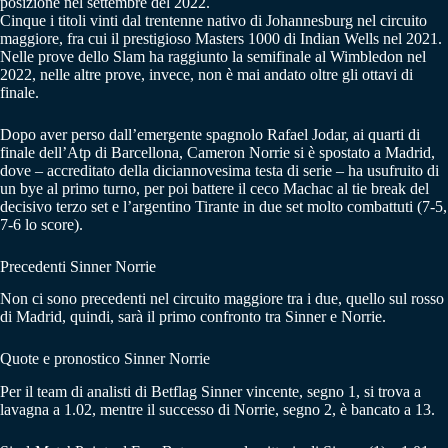
posizione nel settembre del 2022.
Cinque i titoli vinti dal trentenne nativo di Johannesburg nel circuito
maggiore, fra cui il prestigioso Masters 1000 di Indian Wells nel 2021.
Nelle prove dello Slam ha raggiunto la semifinale al Wimbledon nel
2022, nelle altre prove, invece, non è mai andato oltre gli ottavi di
finale.
Dopo aver perso dall’emergente spagnolo Rafael Jodar, ai quarti di
finale dell’Atp di Barcellona, Cameron Norrie si è spostato a Madrid,
dove – accreditato della diciannovesima testa di serie – ha usufruito di
un bye al primo turno, per poi battere il ceco Machac al tie break del
decisivo terzo set e l’argentino Tirante in due set molto combattuti (7-5,
7-6 lo score).
Precedenti Sinner Norrie
Non ci sono precedenti nel circuito maggiore tra i due, quello sul rosso
di Madrid, quindi, sarà il primo confronto tra Sinner e Norrie.
Quote e pronostico Sinner Norrie
Per il team di analisti di Betflag Sinner vincente, segno 1, si trova a
lavagna a 1.02, mentre il successo di Norrie, segno 2, è bancato a 13.