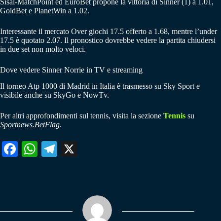
Sisal-MatchPoint ed EuroBet propone la vittoria di Sinner (1) a 1.01,
GoldBet e PlanetWin a 1.02.
Interessante il mercato Over giochi 17.5 offerto a 1.68, mentre l’under
17.5 è quotato 2.07. Il pronostico dovrebbe vedere la partita chiudersi
in due set non molto veloci.
Dove vedere Sinner Norrie in TV e streaming
Il torneo Atp 1000 di Madrid in Italia è trasmesso su Sky Sport e
visibile anche su SkyGo e NowTv.
Per altri approfondimenti sul tennis, visita la sezione
Tennis
su
Sportnews.BetFlag
.
Fa
W
Te
X
ce
ha
le
bo
ts
gr
ok
A
a
pp
m