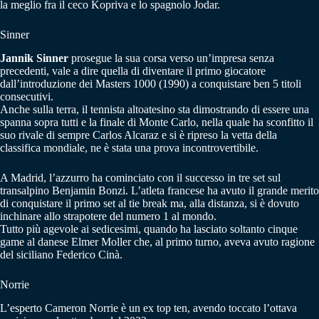
la meglio fra il ceco Kopriva e lo spagnolo Jodar.
Sinner
Jannik Sinner
prosegue la sua corsa verso un’impresa senza
precedenti, vale a dire quella di diventare il primo giocatore
dall’introduzione dei Masters 1000 (1990) a conquistare ben 5 titoli
consecutivi.
Anche sulla terra, il tennista altoatesino sta dimostrando di essere una
spanna sopra tutti e la finale di Monte Carlo, nella quale ha sconfitto il
suo rivale di sempre Carlos Alcaraz e si è ripreso la vetta della
classifica mondiale, ne è stata una prova incontrovertibile.
A Madrid, l’azzurro ha cominciato con il successo in tre set sul
transalpino Benjamin Bonzi. L’atleta francese ha avuto il grande merito
di conquistare il primo set al tie break ma, alla distanza, si è dovuto
inchinare allo strapotere del numero 1 al mondo.
Tutto più agevole ai sedicesimi, quando ha lasciato soltanto cinque
game al danese Elmer Moller che, al primo turno, aveva avuto ragione
del siciliano Federico Cinà.
Norrie
L’esperto Cameron Norrie è un ex top ten, avendo toccato l’ottava