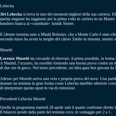
Lehecka
Jiri Lehecka
si trova in uno dei momenti migliori della sua carriera. Di
questa stagione ha raggiunto per la prima volta in carriera in un Master 1
bandiera bianca al «cannibale» Jannik Sinner.
Il 24enne tennista nato a Mladá Boleslav, che a Monte Carlo è stato eli
secondo turno ha avuto la meglio del cileno Tabilo in rimonta, mentre ai
Musetti
Lorenzo Musetti
sta cercando di ritrovare, il prima possibile, la form
A Madrid, l’azzurro, ha esordito fornendo una buona prova contro un tenn
di due ore di gioco. Nel turno precedente, un’altra gara ben giocata da
Adesso per Musetti arriva una vera e propria prova del nove. Una partita
domare un tennista in gran forma come Lehecka darebbe ulteriore consap
di interpretare questo sport in via di estinzione.
Precedenti Lehecka Musetti
Quello in programma martedì 28 aprile sarà il quarto confronto diretto 
Il bilancio pende dalla parte del tennista ceco, in vantaggio per 2 a 1.