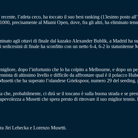
 recente, l’atleta ceco, ha toccato il suo best ranking (13esimo posto all’
000, precisamente al Miami Open, dove, fra gli altri, ha eliminato tennist
minato agli ottavi di finale dal kazako Alexander Bublik, a Madrid ha su
 sedicesimi di finale ha sconfitto con un netto 6-4, 6-2 lo statunitense 
a migliore, dopo l’infortunio che lo ha colpito a Melbourne, e dopo un pe
ista di altissimo livello e difficile da affrontare qual è il polacco Hu
 Musetti che ha superato l’olandese Griekspoor, numero 29 del seeding, p
 che, probabilmente, ci dirà se il toscano è sulla buona strada e se pres
evolezza a Musetti che spera presto di ritrovare il suo miglior tennis.
fra Jiri Lehecka e Lorenzo Musetti.