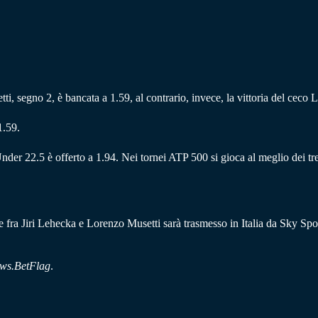
setti, segno 2, è bancata a 1.59, al contrario, invece, la vittoria del ceco
1.59.
nder 22.5 è offerto a 1.94. Nei tornei ATP 500 si gioca al meglio dei t
ale fra Jiri Lehecka e Lorenzo Musetti sarà trasmesso in Italia da Sky Sp
ws.BetFlag
.