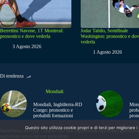
Berrettini Navone, 1T Montreal:
Jodar Tabilo, Semifinale
pronostico e dove vederla
Washington: pronostico e do
vederla
3 Agosto 2026
1 Agosto 2026
Di tendenza
Mondiali
Mondiali, Inghilterra-RD
Mond
Congo: pronostico e
prob
probabili formazioni
pron
Questo sito utilizza cookie propri e di terzi per migliorar
SportNews.BetFlag - Questo sito non rappresenta una testata giornalist
aggiornato senza alcuna periodicità