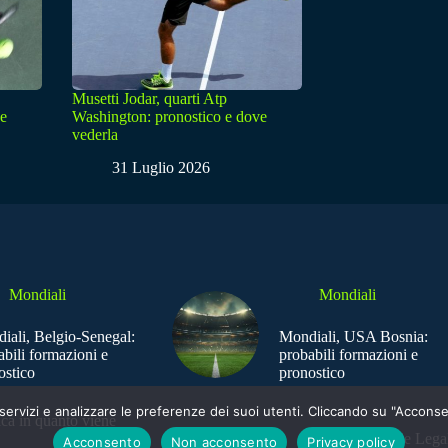
Musetti Jodar, quarti Atp
ve
Washington: pronostico e dove
vederla
31 Luglio 2026
Mondiali
Mondiali
iali, Belgio-Senegal:
Mondiali, USA Bosnia:
abili formazioni e
probabili formazioni e
ostico
pronostico
e i servizi e analizzare le preferenze dei suoi utenti. Cliccando su "Acco
ica in quanto viene
Sede Legal
Acconsento
Non acconsento
Privacy policy