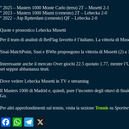
° 2025 – Masters 1000 Monte Carlo (terra) 2T – Musetti 2-1
° 2023 – Masters 1000 Miami (cemento) 2T – Lehecka 2-0
° 2022 – Atp Rptterdam (cemento) QF – Lehecka 2-0
Quote e pronostico Lehecka Musetti
Per il team di analisti di BetFlag favorito è l’italiano. La vittoria di Mu
Sisal-MatchPoint, Snai e BWin propongono la vittoria di Musetti (2) a 
Interessante anche il mercato Over giochi 22.5 quotato 1.77, mentre l’U
set seppur abbastanza tirati.
Dove vedere Lehecka Musetti in TV e streaming
Il Masters 1000 di Madrid e, quindi, pure l’incontro degli ottavi di fin
Go.
Per altri approfondimenti sul tennis, visita la sezione
Tennis
su
Sportne
Fa
W
Te
X