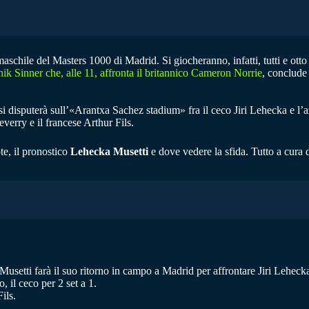
maschile del Masters 1000 di Madrid. Si giocheranno, infatti, tutti e otto g
nik Sinner che, alle 11, affronta il britannico Cameron Norrie
, conclude 
e si disputerà sull’«Arantxa Sachez stadium» fra il ceco Jiri Lehecka e l
verry e il francese Arthur Fils.
te, il pronostico
Lehecka Musetti
e dove vedere la sfida. Tutto a cura
setti farà il suo ritorno in campo a Madrid per affrontare Jiri Lehecka, 
, il ceco per 2 set a 1.
ils.