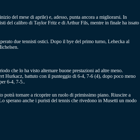
inizio del mese di aprile) e, adesso, punta ancora a migliorarsi. In
i del calibro di Taylor Fritz e di Arthur Fils, mentre in finale ha issato
perato due tennisti ostici. Dopo il bye del primo turno, Lehecka al
Michelsen.
riodo che lo ha visto alternare buone prestazioni ad altre meno.
bert Hurkacz, battuto con il punteggio di 6-4, 7-6 (4), dopo poco meno
er 6-4, 7-5..
to potrà tornare a ricoprire un ruolo di primissimo piano. Riuscire a
 Lo sperano anche i puristi del tennis che rivedono in Musetti un modo