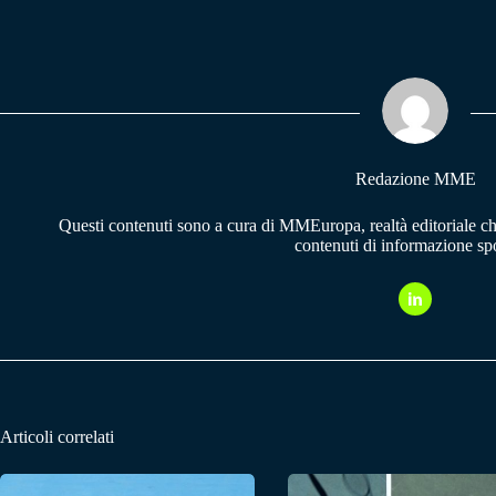
ce
ha
le
bo
ts
gr
ok
A
a
pp
m
Redazione MME
Questi contenuti sono a cura di MMEuropa, realtà editoriale c
contenuti di informazione spo
Articoli correlati