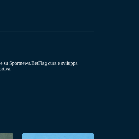
he su Sportnews.BetFlag cura e sviluppa
rtiva.