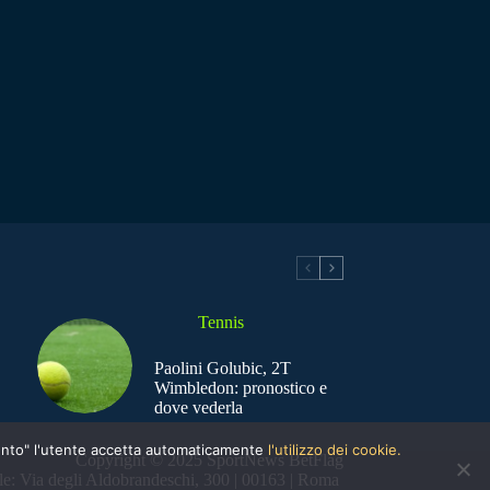
Tennis
Paolini Golubic, 2T
Wimbledon: pronostico e
dove vederla
nsento" l'utente accetta automaticamente
l'utilizzo dei cookie.
Copyright © 2025 SportNews BetFlag
e: Via degli Aldobrandeschi, 300 | 00163 | Roma