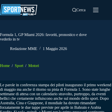
Salta
al
Cerca
contenuto
Formula 1, GP Miami 2026: favoriti, pronostico e dove
vederlo in tv
Redazione MME
1 Maggio 2026
Home
/
Sport
/
Motori
Le parole in conferenza stampa dei piloti inaugurano il primo weekend
di maggio ma anche il ritorno su pista di Formula 1. Sono state lunghe
settimane di attesa con un calendario stravolto, purtroppo, da eventi
bellici che certamente influiscono anche sul mondo dello sport. Dopo
Australia, Cina e Giappone, il mondiale ha dovuto rimandare
forzatamente le due tappe previste per aprile in Bahrain e Arabia
Saudita. Si vola, quindi, a Miami per la prima prova sul continente