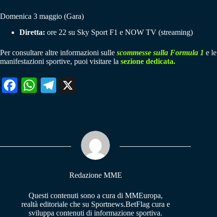
Domenica 3 maggio (Gara)
Diretta:
ore 22 su Sky Sport F1 e NOW TV (streaming)
Per consultare altre informazioni sulle
scommesse sulla Formula 1
e le
manifestazioni sportive, puoi visitare la
sezione dedicata.
Fa
W
Te
X
ce
ha
le
bo
ts
gr
ok
A
a
pp
m
Redazione MME
Questi contenuti sono a cura di MMEuropa,
realtà editoriale che su Sportnews.BetFlag cura e
sviluppa contenuti di informazione sportiva.