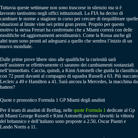
Tuttavia queste settimane non sono trascorse in silenzio ma si è
lavorato tantissimo negli uffici istituzionali. La FIA ha deciso di
cambiare le norme a stagione in corso per cercare di riequilibrare quelle
situazioni al limite viste nei primi gran premi. Proprio per questo
motivo la stessa Ferrari ha confermato che a Miami correrà con delle
modifiche ed aggiornamenti aerodinamici. Come la Rossa anche gli
altri team sono pronti ad adeguarsi a quello che sembra l’inizio di un
nuovo mondiale.
Dalle prime prove libere sino alle qualifiche la curiosità sarà
nell’assistere se effettivamente ci saranno dei cambiamenti sostanziali
nell’immediato. Caccia, quindi, a Kimi Antonelli che guida la classifica
con 72 punti davanti al compagno di squadra Russell a 63. Più staccato
Leclerc a 49 e Hamilton a 41. Sarà ancora la Mercedes, la macchina da
battere?
Quote e pronostico Formula 1 GP Miami degli analisti
Per il team di analisti di Betflag, nelle
quote Formula 1
dedicate al Gp
di Miami George Russell e Kimi Antonelli partono favoriti: la vittoria
del britannico e dell’italiano sono proposte a 2.50, Oscar Piastri e
Lando Norris a 11.