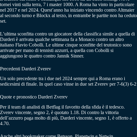
tornei vinti sulla terra, 7 i master 1000. A Roma ha vinto in particolare
nel 2017 e nel 2024. Quest’anno ha iniziato vincendo contro Altmaier
al secondo turno e Blockx al terzo, in entrambe le partite non ha ceduto
set.
L’ultima sconfitta contro un giocatore della classifica simile a quella di
Darderi è arrivata qualche settimana fa a Monaco contro un altro
italiano Flavio Cobolli. Le ultime cinque sconfitte del teutonico sono
arrivate per mano di tennisti azzurri, a quella con Cobolli si
aggiungono le quattro contro Jannik Sinner.
Precedenti Darderi Zverev
Un solo precedente tra i due nel 2024 sempre qui a Roma erano i
sedicesimi di finale. In quel caso vinse in due set Zverev per 7-6(3) 6-2
Quote e pronostico Darderi Zverev
Per il team di analisti di Betflag il favorito della sfida è il tedesco.
Zverev vincente, segno 2, è quotato 1.18. Di contro la vittoria
dell’azzurro paga molto di più, Darderi vincente, segno 1, è offerto a
4.70.
Anche altri bookmaker come Betsson, Planetwin e Netwin