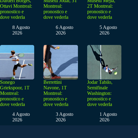
Darderi Borges,
Musetti Jodar, 3T
Musetti Mejia,
Ottavi Montreal:
Montreal:
2T Montreal:
pronostico e
pronostico e
pronostico e
dove vederla
dove vederla
dove vederla
8 Agosto
6 Agosto
5 Agosto
2026
2026
2026
Sonego
Berrettini
Jodar Tabilo,
Griekspoor, 1T
Navone, 1T
Semifinale
Montreal:
Montreal:
Washington:
pronostico e
pronostico e
pronostico e
dove vederla
dove vederla
dove vederla
4 Agosto
3 Agosto
1 Agosto
2026
2026
2026