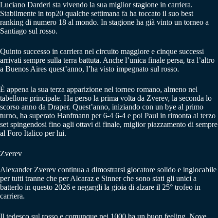
Luciano Darderi sta vivendo la sua miglior stagione in carriera.
Stabilmente in top20 qualche settimana fa ha toccato il suo best
ranking di numero 18 al mondo. In stagione ha già vinto un torneo a
Santiago sul rosso.
Quinto successo in carriera nel circuito maggiore e cinque successi
arrivati sempre sulla terra battuta. Anche l’unica finale persa, tra l’altro
a Buenos Aires quest’anno, l’ha visto impegnato sul rosso.
È appena la sua terza apparizione nel torneo romano, almeno nel
tabellone principale. Ha perso la prima volta da Zverev, la seconda lo
scorso anno da Draper. Quest’anno, iniziando con un bye al primo
turno, ha superato Hanfmann per 6-4 6-4 e poi Paul in rimonta al terzo
set spingendosi fino agli ottavi di finale, miglior piazzamento di sempre
al Foro Italico per lui.
Zverev
Alexander Zverev continua a dimostrarsi giocatore solido e ingiocabile
per tutti tranne che per Alcaraz e Sinner che sono stati gli unici a
batterlo in questo 2026 e negargli la gioia di alzare il 25° trofeo in
carriera.
Il tedesco sul rosso e comunque nei 1000 ha un buon feeling. Nove