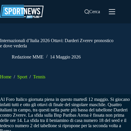
Salta
al
Cerca
contenuto
Internazionali d’Italia 2026 Ottavi: Darderi Zverev pronostico
e dove vederla
Redazione MME
14 Maggio 2026
Home
/
Sport
/
Tennis
Al Foro Italico giornata piena in questo martedì 12 maggio. Si giocano
infatti tutti e otto gli ottavi di finale del singolare maschile. Quattro
italiani in campo, tra questi nella parte più bassa del tabellone Darderi
contro Zverev. La sfida sulla Bnp Paribas Arena è fissata non prima
delle ore 14. La sfida tra il beniamino di casa numero 18 del seed e il
tedesco numero 2 del tabellone si ripropone per la seconda volta a
Roma.