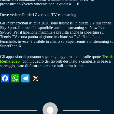
pronosticano Zverev vincente con la quota a 1.18.
Dove vedere Darderi Zverev in TV e streaming
Gli Internazionali d’Italia 2026 sono trasmessi in diretta TV sui canali
Sky Sport. Il torneo è disponibile anche in streaming su NowTv e
SkyGo. Per il tabellone maschile è prevista anche la copertura su
Tennis TV e una partita al giorno in chiaro su Tv8. Il tabellone
femminile, invece, è visibile in chiaro su SuperTennis e in streaming su
SuperTenniX.
Gli appassionati potranno seguire gli aggiornamenti sulle quote
Tennis
Roma 2026
, con il quadro dei favoriti destinato a cambiare in base a
sorteggio, stato di forma e percorso sulla terra battuta..
Fa
W
Te
X
ce
ha
le
bo
ts
gr
ok
A
a
pp
m