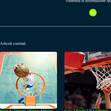
contenuti di informazione spo
Articoli correlati
Serie A, Venezia Olimpia Milano:
Gara 2 Finale LBA Olimpia