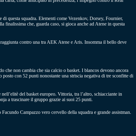
Sulla carta, come anticipato in precedenza, l’impegno contro il Real
elle di questa squadra. Elementi come Vezenkov, Dorsey, Fournier,
lla finalissima che, guarda caso, si gioca anche ad Atene in questa
ale raggiunta contro una tra AEK Atene e Aris. Insomma il bello deve
ondo che non cambia che sia calcio o basket. I blancos devono ancora
osto con 52 punti nonostante una striscia negativa di tre sconfitte di
l’elitè del basket europeo. Vittoria, tra l’altro, schiacciante in
ja a trascinare il gruppo grazie ai suoi 25 punti.
ino Facundo Campazzo vero cervello della squadra e grande assistman.