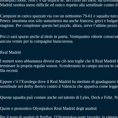
molteplici modi. Non c’è da stupirsi se, nel corso dei mesi, sia diventat
Madrid sembra meno difficile ed ostico rispetto alla semifinale contro i
Campioni in carica spazzati via con un nettissimo 79-61 e squadra turca
Peters: insomma non solo statunitensi ma anche francesi, greci e bulgar
stagione. Per completare questo bel puzzle, allora, serve l’ultimo pezzo c
Poi ci sarà spazio anche al titolo in patria. Ventiquattro vittorie cons
ancora venire per la compagine biancorossa.
Real Madrid
I numeri sono abbastanza diversi ma ciò non toglie che il Real Madrid è
terminare la propria regular season. Scenderanno in campo ancora in cam
fila recenti.
Eppure c’è l’Eurolega dove il Real Madrid ha meritato di guadagnarsi il p
semifinale nel derby iberico contro il Valencia che appariva come legger
Questa squadra può contare anche sul talento di Lyles, Deck e Feliz. N
Quote e pronostico Olympiakos Real Madrid degli analisti
Per il team di analisti di Betflag, l’Olympiakos parte favorito: la vittor