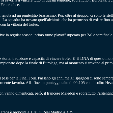
a la favorita a vincere tutto in questa stagione, soprattutto l’Eurolega. 
l Fenerbahce.
 tenuta ad un punteggio bassissimo. Poi, oltre al gruppo, ci sono le st
i. La squadra ha trovato quell’alchimia che ha permesso di volare fino a
on la vittoria del trofeo.
ecutive in regular season, primo turno playoff superato per 2-0 e semifin
 storia, tradizione e capacità di vincere trofei. E’ il DNA di questo m
pionato dopo la finale di Eurolega, ma al momento si trovano al primo p
ass per la Final Four. Passano gli anni ma gli spagnoli ci sono sempre nel
mente favorita. Alla fine un punteggio alto di 90-105 con il solito Hezon
on vanno dimenticati, però, il francese Maledon e soprattutto l’argent
ia greca è proposta a 1.30, il Real Madrid a 3.25.