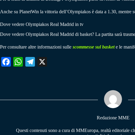
Anche su PlanetWin la vittoria dell’Olympiakos è data a 1.30, mentre s
Dove vedere Olympiakos Real Madrid in tv
Dove vedere Olympiakos Real Madrid di basket? La partita sarà trasme
Per consultare altre informazioni sulle
scommesse sul basket
e le manife
Fa
W
Te
X
ce
ha
le
bo
ts
gr
ok
A
a
pp
m
Redazione MME
Questi contenuti sono a cura di MMEuropa, realtà editoriale c