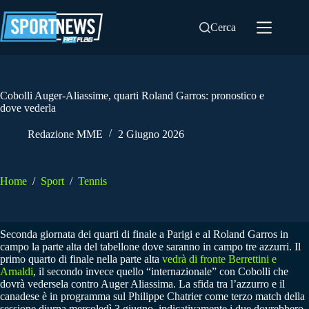
Salta
al
Cerca
contenuto
Cobolli Auger-Aliassime, quarti Roland Garros: pronostico e
dove vederla
Redazione MME
2 Giugno 2026
Home
/
Sport
/
Tennis
Seconda giornata dei quarti di finale a Parigi e al Roland Garros in
campo la parte alta del tabellone dove saranno in campo tre azzurri. Il
primo quarto di finale nella parte alta
vedrà di fronte Berrettini e
Arnaldi
, il secondo invece quello “internazionale” con Cobolli che
dovrà vedersela contro Auger Aliassima. La sfida tra l’azzurro e il
canadese è in programma sul Philippe Chatrier come terzo match della
sessione diurna mercoledì 3 giugno, indicativamente i due dovrebbero