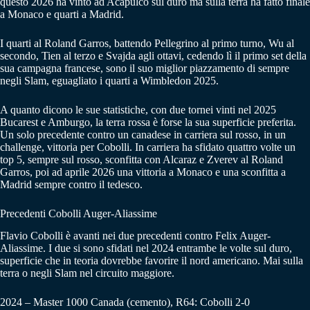
questo 2026 ha vinto ad Acapulco sul duro ma sulla terra ha fatto finale
a Monaco e quarti a Madrid.
I quarti al Roland Garros, battendo Pellegrino al primo turno, Wu al
secondo, Tien al terzo e Svajda agli ottavi, cedendo lì il primo set della
sua campagna francese, sono il suo miglior piazzamento di sempre
negli Slam, eguagliato i quarti a Wimbledon 2025.
A quanto dicono le sue statistiche, con due tornei vinti nel 2025
Bucarest e Amburgo, la terra rossa è forse la sua superficie preferita.
Un solo precedente contro un canadese in carriera sul rosso, in un
challenge, vittoria per Cobolli. In carriera ha sfidato quattro volte un
top 5, sempre sul rosso, sconfitta con Alcaraz e Zverev al Roland
Garros, poi ad aprile 2026 una vittoria a Monaco e una sconfitta a
Madrid sempre contro il tedesco.
Precedenti Cobolli Auger-Aliassime
Flavio Cobolli è avanti nei due precedenti contro Felix Auger-
Aliassime. I due si sono sfidati nel 2024 entrambe le volte sul duro,
superficie che in teoria dovrebbe favorire il nord americano. Mai sulla
terra o negli Slam nel circuito maggiore.
2024 – Master 1000 Canada (cemento), R64: Cobolli 2-0