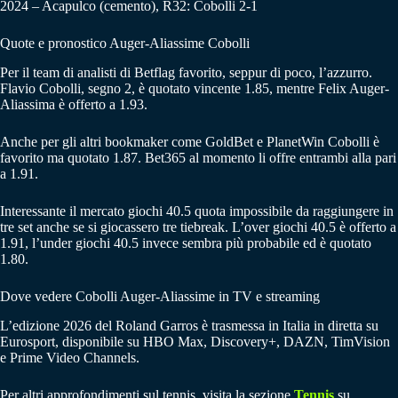
2024 – Acapulco (cemento), R32: Cobolli 2-1
Quote e pronostico Auger-Aliassime Cobolli
Per il team di analisti di Betflag favorito, seppur di poco, l’azzurro.
Flavio Cobolli, segno 2, è quotato vincente 1.85, mentre Felix Auger-
Aliassima è offerto a 1.93.
Anche per gli altri bookmaker come GoldBet e PlanetWin Cobolli è
favorito ma quotato 1.87. Bet365 al momento li offre entrambi alla pari
a 1.91.
Interessante il mercato giochi 40.5 quota impossibile da raggiungere in
tre set anche se si giocassero tre tiebreak. L’over giochi 40.5 è offerto a
1.91, l’under giochi 40.5 invece sembra più probabile ed è quotato
1.80.
Dove vedere Cobolli Auger-Aliassime in TV e streaming
L’edizione 2026 del Roland Garros è trasmessa in Italia in diretta su
Eurosport, disponibile su HBO Max, Discovery+, DAZN, TimVision
e Prime Video Channels.
Per altri approfondimenti sul tennis, visita la sezione
Tennis
su