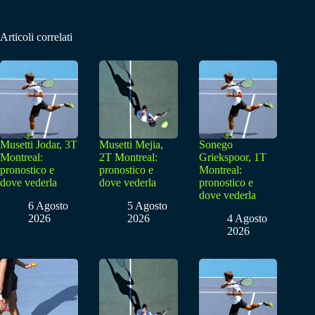
Articoli correlati
Musetti Jodar, 3T
Musetti Mejia,
Sonego
Montreal:
2T Montreal:
Griekspoor, 1T
pronostico e
pronostico e
Montreal:
dove vederla
dove vederla
pronostico e
dove vederla
6 Agosto
5 Agosto
2026
2026
4 Agosto
2026