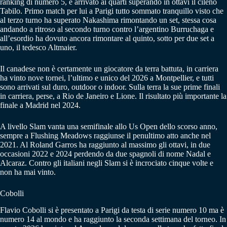
ranking di numero 5, è arrivato ai quarti superando in ottavi il cileno
Tabilo. Primo match per lui a Parigi tutto sommato tranquillo visto che
al terzo turno ha superato Nakashima rimontando un set, stessa cosa
andando a ritroso al secondo turno contro l’argentino Burruchaga e
all’esordio ha dovuto ancora rimontare al quinto, sotto per due set a
uno, il tedesco Altmaier.
Il canadese non è certamente un giocatore da terra battuta, in carriera
ha vinto nove tornei, l’ultimo e unico del 2026 a Montpellier, e tutti
sono arrivati sul duro, outdoor o indoor. Sulla terra la sue prime finali
in carriera, perse, a Rio de Janeiro e Lione. Il risultato più importante la
finale a Madrid nel 2024.
A livello Slam vanta una semifinale allo Us Open dello scorso anno,
sempre a Flushing Meadows raggiunse il penultimo atto anche nel
2021. Al Roland Garros ha raggiunto al massimo gli ottavi, in due
occasioni 2022 e 2024 perdendo da due spagnoli di nome Nadal e
Alcaraz. Contro gli italiani negli Slam si è incrociato cinque volte e
non ha mai vinto.
Cobolli
Flavio Cobolli si è presentato a Parigi da testa di serie numero 10 ma è
numero 14 al mondo e ha raggiunto la seconda settimana del torneo. In