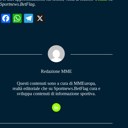
Sportnews.BetFlag
.
Fa
W
Te
X
ce
ha
le
bo
ts
gr
ok
A
a
pp
m
Redazione MME
Questi contenuti sono a cura di MMEuropa,
realtà editoriale che su Sportnews.BetFlag cura e
sviluppa contenuti di informazione sportiva.