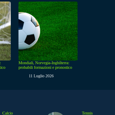
:
Mondiali, Norvegia-Inghilterra:
tico
probabili formazioni e pronostico
11 Luglio 2026
Calcio
Tennis