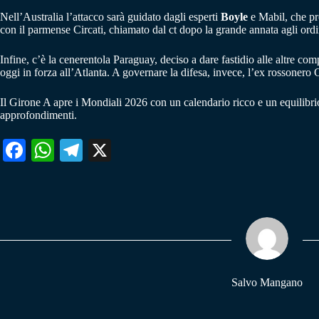
Nell’Australia l’attacco sarà guidato dagli esperti
Boyle
e Mabil, che pro
con il parmense Circati, chiamato dal ct dopo la grande annata agli ordin
Infine, c’è la cenerentola Paraguay, deciso a dare fastidio alle altre c
oggi in forza all’Atlanta. A governare la difesa, invece, l’ex rossoner
Il Girone A apre i Mondiali 2026 con un calendario ricco e un equilibrio
approfondimenti.
Fa
W
Te
X
ce
ha
le
bo
ts
gr
ok
A
a
pp
m
Salvo Mangano