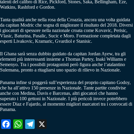
talenti del calibro di Rice, Pickford, Stones, Saka, Bellingham, Eze,
Watkins, Rashford e Gordon.
Tanta qualità anche nella rosa della Croazia, ancora una volta guidata
da capitan Modric che sogna di migliorare il risultato del 2018. Diversi
i giocatori di spessore nella nazionale croata come Kovavic, Perisic,
Vlasic, Baturina, Pasalic, Sucic e Moro. Formazione completata dagli
esperti Livakovic, Kramaric, Gvardiol e Stanisic.
Il Ghana sarà senza dubbio guidato da capitan Jordan Ayew, tra gli
elementi più interessanti insieme a Thomas Partey, Inaki Williams e
Semenyo. Tra i possibili protagonisti però figura anche l’atalantino
Sulemana, pronto a ritagliarsi uno spazio di rilievo in Nazionale.
Panama infine si poggerà sull’esperienza del proprio capitano Godoy,
che ha all’attivo 150 presenze in Nazionale. Tante partite condivise
anche con Medina, Davis e Barcenas, altri giocatori che hanno
superato i 100 gettoni in Nazionale. I più pericoli invece potrebbero
essere Diaz e Fajardo, al momento migliori marcatori tra i convocati di
Panama.
Fa
W
Te
X
ce
ha
le