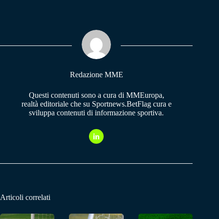
bo
ts
gr
ok
A
a
pp
m
Redazione MME
Questi contenuti sono a cura di MMEuropa,
realtà editoriale che su Sportnews.BetFlag cura e
sviluppa contenuti di informazione sportiva.
Articoli correlati