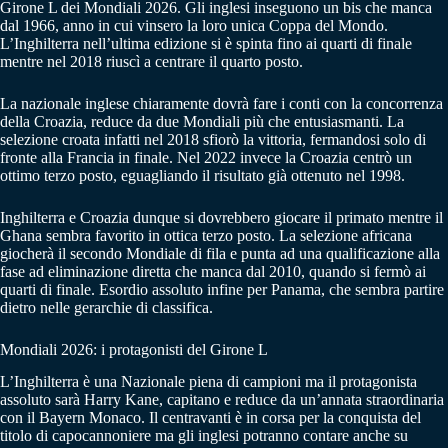
Girone L dei Mondiali 2026. Gli inglesi inseguono un bis che manca
dal 1966, anno in cui vinsero la loro unica Coppa del Mondo.
L’Inghilterra nell’ultima edizione si è spinta fino ai quarti di finale
mentre nel 2018 riuscì a centrare il quarto posto.
La nazionale inglese chiaramente dovrà fare i conti con la concorrenza
della Croazia, reduce da due Mondiali più che entusiasmanti. La
selezione croata infatti nel 2018 sfiorò la vittoria, fermandosi solo di
fronte alla Francia in finale. Nel 2022 invece la Croazia centrò un
ottimo terzo posto, eguagliando il risultato già ottenuto nel 1998.
Inghilterra e Croazia dunque si dovrebbero giocare il primato mentre il
Ghana sembra favorito in ottica terzo posto. La selezione africana
giocherà il secondo Mondiale di fila e punta ad una qualificazione alla
fase ad eliminazione diretta che manca dal 2010, quando si fermò ai
quarti di finale. Esordio assoluto infine per Panama, che sembra partire
dietro nelle gerarchie di classifica.
Mondiali 2026: i protagonisti del Girone L
L’Inghilterra è una Nazionale piena di campioni ma il protagonista
assoluto sarà Harry Kane, capitano e reduce da un’annata straordinaria
con il Bayern Monaco. Il centravanti è in corsa per la conquista del
titolo di capocannoniere ma gli inglesi potranno contare anche su