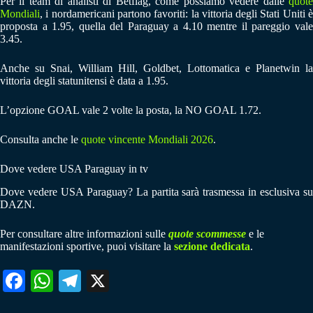
Per il team di analisti di Betflag, come possiamo vedere dalle
quote
Mondiali
, i nordamericani partono favoriti: la vittoria degli Stati Uniti è
proposta a 1.95, quella del Paraguay a 4.10 mentre il pareggio vale
3.45.
Anche su Snai, William Hill, Goldbet, Lottomatica e Planetwin la
vittoria degli statunitensi è data a 1.95.
L’opzione GOAL vale 2 volte la posta, la NO GOAL 1.72.
Consulta anche le
quote vincente Mondiali 2026
.
Dove vedere USA Paraguay in tv
Dove vedere USA Paraguay? La partita sarà trasmessa in esclusiva su
DAZN.
Per consultare altre informazioni sulle
quote scommesse
e le
manifestazioni sportive, puoi visitare la
sezione dedicata
.
Fa
W
Te
X
ce
ha
le