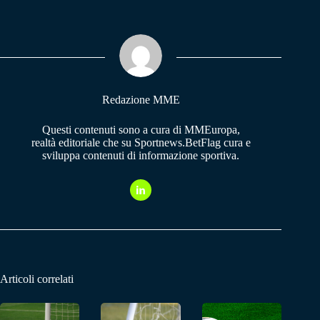
bo
ts
gr
ok
A
a
pp
m
Redazione MME
Questi contenuti sono a cura di MMEuropa,
realtà editoriale che su Sportnews.BetFlag cura e
sviluppa contenuti di informazione sportiva.
Articoli correlati