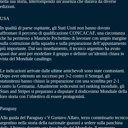
nella sua storia, interrompendo un’assenza che durava da diverse
edizioni.
USA
In qualità di paese ospitante, gli Stati Uniti non hanno dovuto
affrontare il percorso di qualificazione CONCACAF, una circostanza
che ha permesso a Mauricio Pochettino di lavorare con ampio margine
sulla costruzione della squadra e sulla preparazione dell’appuntamento
più importante. Dal suo insediamento, il tecnico argentino ha avuto
quasi due anni per modellare il gruppo e definire un’identità chiara in
vista del Mondiale casalingo.
Le indicazioni arrivate dalle ultime amichevoli sono state contrastanti.
Dopo aver ottenuto un successo per 3-2 contro il Senegal, gli
statunitensi hanno chiuso la preparazione con una sconfitta per 2-1
contro la Germania. Attualmente sedicesimi nel ranking mondiale, gli
Stars and Stripes si preparano a disputare il dodicesimo Mondiale della
loro storia con l’obiettivo di essere protagonisti.
Paraguay
Alla guida del Paraguay c’è Gustavo Alfaro, terzo commissario tecnico
argentino nella storia della nazionale guaraní a sedere sulla panchina
della Albirroja durante una fase finale del Mondiale. Il momento