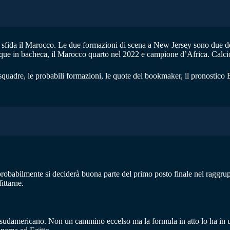
 sfida il Marocco. Le due formazioni di scena a New Jersey sono due dell
inque in bacheca, il Marocco quarto nel 2022 e campione d’Africa. Calci
squadre, le probabili formazioni, le quote dei bookmaker, il pronostico 
a probabilmente si deciderà buona parte del primo posto finale nel raggr
ittarne.
ne sudamericano. Non un cammino eccelso ma la formula in atto lo ha in