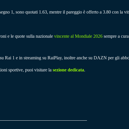
, segno 1, sono quotati 1.63, mentre il pareggio è offerto a 3.80 con la vi
ironi e le quote sulla nazionale
vincente al Mondiale 2026
sempre a cura 
o su Rai 1 e in streaming su RaiPlay, inoltre anche su DAZN per gli abbo
ioni sportive, puoi visitare la
sezione dedicata
.