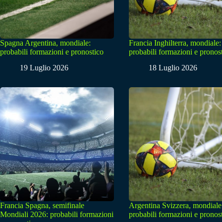
Spagna Argentina, mondiale:
Francia Inghilterra, mondiale:
probabili formazioni e pronostico
probabili formazioni e pronos
19 Luglio 2026
18 Luglio 2026
Francia Spagna, semifinale
Argentina Svizzera, mondiale
Mondiali 2026: probabili formazioni
probabili formazioni e pronos