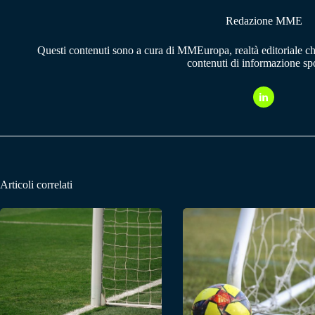
Redazione MME
Questi contenuti sono a cura di MMEuropa, realtà editoriale c
contenuti di informazione spo
Articoli correlati