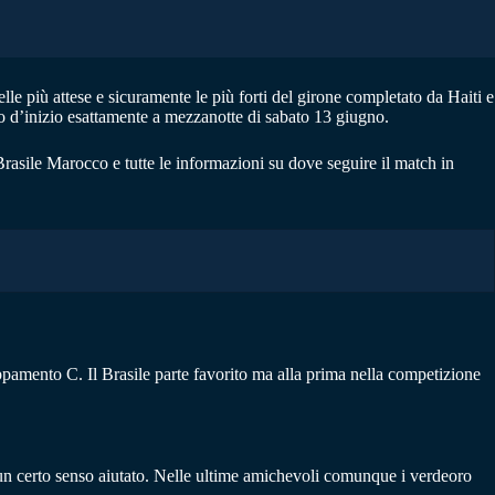
e più attese e sicuramente le più forti del girone completato da Haiti e
o d’inizio esattamente a mezzanotte di sabato 13 giugno.
Brasile Marocco e tutte le informazioni su dove seguire il match in
uppamento C. Il Brasile parte favorito ma alla prima nella competizione
 un certo senso aiutato. Nelle ultime amichevoli comunque i verdeoro