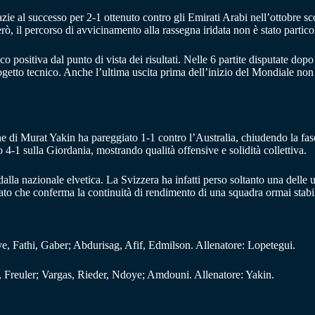
ie al successo per 2-1 ottenuto contro gli Emirati Arabi nell’ottobre scor
, il percorso di avvicinamento alla rassegna iridata non è stato partico
 positiva dal punto di vista dei risultati. Nelle 6 partite disputate dopo
rogetto tecnico. Anche l’ultima uscita prima dell’inizio del Mondiale non 
one di Murat Yakin ha pareggiato 1-1 contro l’Australia, chiudendo la f
 4-1 sulla Giordania, mostrando qualità offensive e solidità collettiva.
lla nazionale elvetica. La Svizzera ha infatti perso soltanto una delle ul
 che conferma la continuità di rendimento di una squadra ormai stabilmen
Fathi, Gaber; Abdurisag, Afif, Edmilson. Allenatore: Lopetegui.
Freuler; Vargas, Rieder, Ndoye; Amdouni. Allenatore: Yakin.