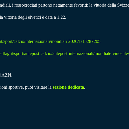
iali, i rossocrociati partono nettamente favoriti: la vittoria della Svizz
ittoria degli elvetici è data a 1.22.
it/sport/calcio/internazionali/mondiali-2026/1/15287205
tflag.it/sport/antepost-calcio/antepost-internazionali/mondiale-vincent
u DAZN.
ioni sportive, puoi visitare la
sezione dedicata
.