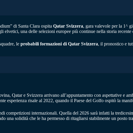
adium” di Santa Clara ospita
Qatar Svizzera
, gara valevole per la 1^
i elvetici, una delle selezioni europee più continue nella storia recente 
squadre, le
probabili formazioni di Qatar Svizzera
, il pronostico e tu
na, Qatar e Svizzera arrivano all’appuntamento con aspettative e ambizi
te esperienza risale al 2022, quando il Paese del Golfo ospitò la manife
di competizioni internazionali. Quella del 2026 sarà infatti la tredicesim
o una solidità che le ha permesso di ritagliarsi stabilmente un posto tra 