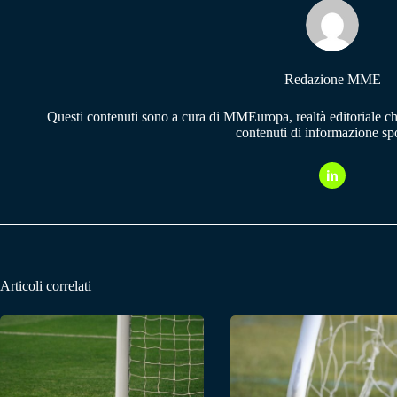
pp
m
Redazione MME
Questi contenuti sono a cura di MMEuropa, realtà editoriale c
contenuti di informazione spo
Articoli correlati