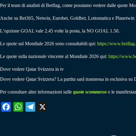
Per il team di analisti di Betflag, come possiamo vedere dalle quote Mond
Anche su Bet365, Netwin, Eurobet, Goldbet, Lottomatica e Planetwin la v
L’opzione GOAL vale 2.45 volte la posta, la NO GOAL 1.50.
Le quote sul Mondiale 2026 sono consultabili qui:
https://www.betflag.
Le quote sulla nazionale vincente al Mondiale 2026 qui:
https://www.be
Dove vedere Qatar Svizzera in tv
Dove vedere Qatar Svizzera? La partita sarà trasmessa in esclusiva s
Per consultare altre informazioni sulle
quote scommesse
e le manifestaz
Fa
W
Te
X
ce
ha
le
bo
ts
gr
ok
A
a