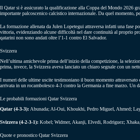
Il Qatar si è assicurato la qualificazione alla Coppa del Mondo 2026 graz
importante palcoscenico calcistico internazionale. Da quel momento, però
La formazione allenata da Julen Lopetegui attraversa infatti una fase poco
vittoria, evidenziando alcune difficoltà nel dare continuità al proprio p
qatarini non sono andati oltre l’1-1 contro El Salvador.
Svizzera
Nell’ultima amichevole prima dell’inizio della competizione, la selezi
prima, invece, la Svizzera aveva lanciato un chiaro segnale con un netto
I numeri delle ultime uscite testimoniano il buon momento attraversato da
arrivata in un rocambolesco 4-3 contro la Germania a fine marzo. Un dato
Le probabili formazioni Qatar Svizzera
Qatar (4-3-3):
Abunada; Al-Oui, Khoukhi, Pedro Miguel, Ahmed; Laye, 
Svizzera (4-2-3-1):
Kobel; Widmer, Akanji, Elvedi, Rodriguez; Xhaka, 
Quote e pronostico Qatar Svizzera