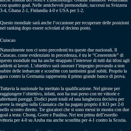
con quattro goal. Nelle amichevoli premondiale, successi su Svizzera
3-4, Ghana 2-1, Finlandia 4-0 e USA per 1-2.
Questo mondiale sarà anche l’occasione per recuperare delle posizioni
nel ranking dopo essere scivolati al decimo posto.
Curacao
Naturalmente non ci sono precedenti tra queste due nazionali. Il
Curacao, come evidenziato in precedenza, è tra le “Cenerentole” di
questo mondiale ma ha anche strappato l’interesse di tutti dai tifosi agli
addetti ai lavori. L’obiettivo sarà onorare l’impegno provando a non
subire delle imbarcate e sconfitte con tantissimi goal subiti. Proprio la
gara contro la Germania rappresenta il primo grande banco di prova.
Tuttavia la nazionale ha meritato la qualificazione. Nel girone per
raggiungere l’obiettivo, infatti, non ha mai perso con tre vittorie e
altrettanti pareggi. Dodici punti totali ed una lunghezza decisiva per
avere la meglio sulla Giamaica che ha pagato proprio il KO per 2-0
nello scontro diretto. Tre giocatori che si sono messi in mostra con due
goal a testa: Chong, Gorre e Paulina. Nei test prima dell’esordio
vittoria per 4-0 su Aruba ma anche sconfitta per 4-1 contro la Scozia.