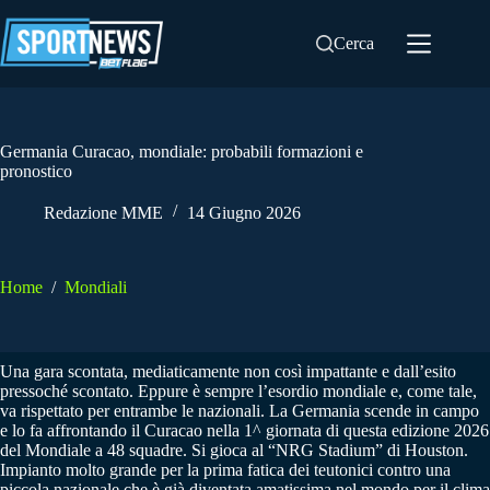
Salta
al
Cerca
contenuto
Germania Curacao, mondiale: probabili formazioni e
pronostico
Redazione MME
14 Giugno 2026
Home
/
Mondiali
Una gara scontata, mediaticamente non così impattante e dall’esito
pressoché scontato. Eppure è sempre l’esordio mondiale e, come tale,
va rispettato per entrambe le nazionali. La Germania scende in campo
e lo fa affrontando il Curacao nella 1^ giornata di questa edizione 2026
del Mondiale a 48 squadre. Si gioca al “NRG Stadium” di Houston.
Impianto molto grande per la prima fatica dei teutonici contro una
piccola nazionale che è già diventata amatissima nel mondo per il clima