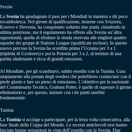
Svezia
La
Svezia
ha guadagnato il pass per i Mondiali in maniera a dir poco
rocambolesca. Nel girone di qualificazione, insieme con Svizzera,
Kosovo e Slovenia, ha conquistato soltanto due punti, chiudendo in
ultima posizione, ma il regolamento ha offerto alla Svezia un’altra
opportunità, quella di sfruttare la strada riservata alle migliori quattro
squadre dei gruppi di Nations League (qualificate escluse). In questo
nuovo percoso la Svezia ha sconfitto prima l’Ucraina per 3 a 1
(tripletta di Gyokeres) e poi la Polonia per 3 a 2, al termine di una
partita altalenante e ricca di grandi emozioni.
Al Mondiale, per gli scandinavi, subito esordio con la Tunisia. Gara
ampiamente alla portata degli svedesi che potrebbero cominciare con il
piede giusto e fare un pieno di entusiamo. L’obiettivo per la nazionale
del Commissario Tecnico, Graham Potter, è quello di superare il girone
eliminatorio e, per questo, iniziare con i tre punti sarebbe
fondamentale.
Tunisia
La
Tunisia
si accinge a partecipare, per la terza volta consecutiva, alla
fase finale della Coppa del Mondo. Le recenti amichevoli non hanno
lasciato buone sensazioni in vista dell’esordio con la Svezia. Due