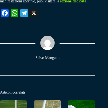
manifestazioni sportive, puoi visitare la
sezione dedicata
.
Fa
W
Te
X
ce
ha
le
bo
ts
gr
ok
A
a
pp
m
Salvo Mangano
Articoli correlati