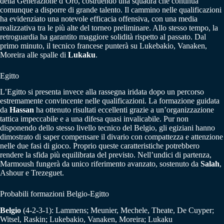
della Generazione d’Oro, costruendo una squadra che continua
comunque a disporre di grande talento. Il cammino nelle qualificazioni
ha evidenziato una notevole efficacia offensiva, con una media
realizzativa tra le più alte del torneo preliminare. Allo stesso tempo, la
retroguardia ha garantito maggiore solidità rispetto al passato. Dal
primo minuto, il tecnico francese punterà su Lukebakio, Vanaken,
Moreira alle spalle di
Lukaku
.
Egitto
L’Egitto si presenta invece alla rassegna iridata dopo un percorso
estremamente convincente nelle qualificazioni. La formazione guidata
da
Hassan
ha ottenuto risultati eccellenti grazie a un’organizzazione
tattica impeccabile e a una difesa quasi invalicabile. Pur non
disponendo dello stesso livello tecnico del Belgio, gli egiziani hanno
dimostrato di saper compensare il divario con compattezza e attenzione
nelle due fasi di gioco. Proprio queste caratteristiche potrebbero
rendere la sfida più equilibrata del previsto. Nell’undici di partenza,
Marmoush fungerà da unico riferimento avanzato, sostenuto da
Salah
,
Ashour e Trezeguet.
Probabili formazioni Belgio-Egitto
Belgio
(4-2-3-1): Lammens; Meunier, Mechele, Theate, De Cuyper;
Witsel, Raskin; Lukebakio, Vanaken, Moreira; Lukaku