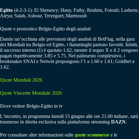
Egitto
(4-2-3-1): El Shenawy; Hany, Fathy, Ibrahim, Fotouh; Lasheen,
Ateya; Salah, Ashour, Trezeguet; Marmoush
Quote e pronostico Belgio-Egitto degli analisti
Dando un’occhiata alle previsioni degli analisti di BetFlag, nella gara
dei Mondiali tra Belgio ed Egitto, i fiamminghi partono favoriti. Infatti,
il successo interno (1) è quotato 1.62, mentre il segno X e il 2 vengono
pagati rispettivamente 3.85 e 5.75. Nel palinsesto complessivo, i
bookmaker SNAI e Netwin propongono l’1 a 1.60 e 1.61; Goldbet a
1.62.
Quote Mondiali 2026
Quote Vincente Mondiale 2026
Dove vedere Belgio-Egitto in tv
L’incontro, in programma lunedì 15 giugno alle ore 21.00 italiane, sarà
trasmesso in diretta esclusiva sulla piattaforma streaming
DAZN
.
Per consultare altre informazioni sulle
quote scommesse
e le