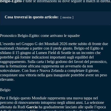
Belgio-Egitto
e tutte le informazioni su dove seguire il match in diretta.
Cosa troverai in questo articolo:
mostra
Pronostico Belgio-Egitto: come arrivano le squadre
L’esordio nel Gruppo G dei Mondiali 2026 mette subito di fronte due
nazionali chiamate a partire con il piede giusto. Belgio ed Egitto si
sfidano il 15 giugno al Lumen Field di Seattle in un incontro che
potrebbe già fornire indicazioni importanti sugli equilibri del
raggruppamento. Sulla carta i belgi godono dei favori del pronostico,
ma la formazione africana rappresenta un avversario da non
sottovalutare. Con Iran e Nuova Zelanda a completare il girone,
conquistare una vittoria nella gara inaugurale potrebbe avere un peso
rilevante.
Belgio
Per il Belgio questo Mondiale rappresenta una nuova tappa nel
percorso di rinnovamento intrapreso negli ultimi anni. La selezione
allenata da Rudi
Garcia
ha gradualmente lasciato alle spalle l’epoca