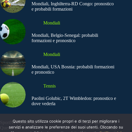
Mondiali, Inghilterra-RD Congo: pronostico
e probabili formazioni
Mondiali
Mondiali, Belgio-Senegal: probabili
formazioni e pronostico
Mondiali
Mondiali, USA Bosnia: probabili formazioni
e pronostico
Tennis
Paolini Golubic, 2T Wimbledon: pronostico e
dove vederla
Questo sito utilizza cookie propri e di terzi per migliorare i
SportNews.BetFlag -
Copyright © 2025
servizi e analizzare le preferenze dei suoi utenti. Cliccando su
Questo sito non
SportNews BetFlag