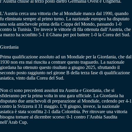
l’Austria chiuse al terzo posto dietro Germania Ovest e Ungheria.
L’Austria cerca una vittoria che al Mondiale manca dal 1990, quando
fu eliminata sempre al primo turno. La nazionale europea ha disputato
una sola amichevole prima della Coppa del Mondo, passando 1-0
contro la Tunisia. Tre invece le vittorie di fila ottenuta dall’Austria, che
a marzo ha sconfitto 5-1 il Ghana per poi battere 1-0 la Corea del Sud.
Giordania
Prima qualificazione assoluto ad un Mondiale per la Giordania, che dal
1930 non era mai riuscita a centrare questo traguardo. La nazionale
giordana ha ottenuto questo risultato a giugno 2025, sfruttando il
secondo posto raggiunto nel girone B della terza fase di qualificazione
asiatica, vinto dalla Corea del Sud.
Non ci sono precedenti assoluti tra Austria e Giordania, che si
sfideranno per la prima volta in una gara ufficiale. La Giordania ha
disputato due amichevoli di preparazione al Mondiale, cedendo per 4-1
contro la Svizzera il 31 maggio. L’8 giugno, invece, la nazionale
asiatica è stata sconfitta 2-1 dalla Colombia. Per ritrovare una vittoria
bisogna tornare al dicembre scorso: 0-1 contro l’Arabia Saudita
nell’Arab Cup.