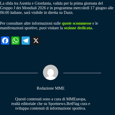
La sfida tra Austria e Giordania, valida per la prima giornata del
Gruppo J dei Mondiali 2026 e in programma mercoledì 17 giugno alle
06:00 italiane, sarà visibile in diretta su Dazn.
Per consultare altre informazioni sulle
quote scommesse
e le
manifestazioni sportive, puoi visitare la
sezione dedicata.
Fa
W
Te
X
ce
ha
le
bo
ts
gr
ok
A
a
pp
m
Redazione MME
Questi contenuti sono a cura di MMEuropa,
realtà editoriale che su Sportnews.BetFlag cura e
sviluppa contenuti di informazione sportiva.