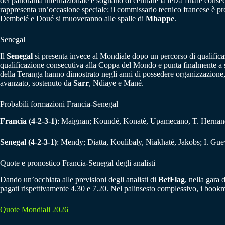
del panorama internazionale e sognano di centrare la terza finale cons
rappresenta un’occasione speciale: il commissario tecnico francese è pr
Dembelé e Doué si muoveranno alle spalle di
Mbappe
.
Senegal
Il
Senegal
si presenta invece al Mondiale dopo un percorso di qualificaz
qualificazione consecutiva alla Coppa del Mondo e punta finalmente a supe
della Teranga hanno dimostrato negli anni di possedere organizzazione, fi
avanzato, sostenuto da
Sarr
, Ndiaye e Mané.
Probabili formazioni Francia-Senegal
Francia (4-2-3-1)
: Maignan; Koundé, Konatè, Upamecano, T. Hernan
Senegal (4-2-3-1)
: Mendy; Diatta, Koulibaly, Niakhaté, Jakobs; I. Gu
Quote e pronostico Francia-Senegal degli analisti
Dando un’occhiata alle previsioni degli analisti di
BetFlag
, nella gara 
pagati rispettivamente 4.30 e 7.20. Nel palinsesto complessivo, i book
Quote Mondiali 2026