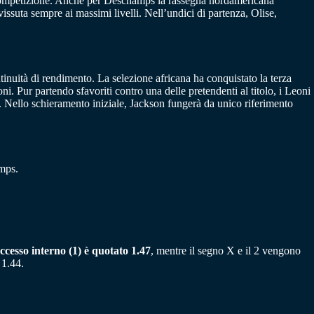
la competizione. Anche per Deschamps la rassegna nordamericana
suta sempre ai massimi livelli. Nell’undici di partenza, Olise,
inuità di rendimento. La selezione africana ha conquistato la terza
i. Pur partendo sfavoriti contro una delle pretendenti al titolo, i Leoni
io. Nello schieramento iniziale, Jackson fungerà da unico riferimento
mps.
uccesso interno (1) è quotato 1.47
, mentre il segno X e il 2 vengono
 1.44.