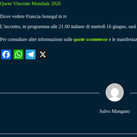
Quote Vincente Mondiale 2026
Dove vedere Francia-Senegal in tv
L’incontro, in programma alle 21.00 italiane di martedì 16 giugno, sarà 
Per consultare altre informazioni sulle
quote scommesse
e le manifestaz
Fa
W
Te
X
ce
ha
le
bo
ts
gr
ok
A
a
pp
m
Salvo Mangano