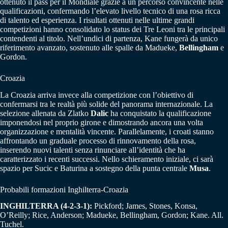
ottenuto il pass per il Mondiale grazie a un percorso convincente nelle
qualificazioni, confermando l’elevato livello tecnico di una rosa ricca
di talento ed esperienza. I risultati ottenuti nelle ultime grandi
competizioni hanno consolidato lo status dei Tre Leoni tra le principali
contendenti al titolo. Nell’undici di partenza, Kane fungerà da unico
riferimento avanzato, sostenuto alle spalle da Madueke,
Bellingham
e
Gordon.
Croazia
La Croazia arriva invece alla competizione con l’obiettivo di
confermarsi tra le realtà più solide del panorama internazionale. La
selezione allenata da Zlatko
Dalic
ha conquistato la qualificazione
imponendosi nel proprio girone e dimostrando ancora una volta
organizzazione e mentalità vincente. Parallelamente, i croati stanno
affrontando un graduale processo di rinnovamento della rosa,
inserendo nuovi talenti senza rinunciare all’identità che ha
caratterizzato i recenti successi. Nello schieramento iniziale, ci sarà
spazio per Sucic e Baturina a sostegno della punta centrale
Musa
.
Probabili formazioni Inghilterra-Croazia
INGHILTERRA (4-2-3-1):
Pickford; James, Stones, Konsa,
O’Reilly; Rice, Anderson; Madueke, Bellingham, Gordon; Kane. All.
Tuchel.