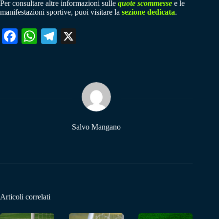
Per consultare altre informazioni sulle
quote scommesse
e le
manifestazioni sportive, puoi visitare la
sezione dedicata
.
Fa
W
Te
X
ce
ha
le
bo
ts
gr
ok
A
a
pp
m
Salvo Mangano
Articoli correlati