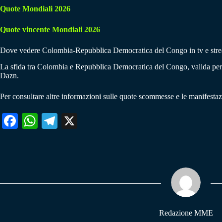
Quote Mondiali 2026
Quote vincente Mondiali 2026
Dove vedere Colombia-Repubblica Democratica del Congo in tv e str
La sfida tra Colombia e Repubblica Democratica del Congo, valida per la
Dazn.
Per consultare altre informazioni sulle quote scommesse e le manifestazi
Fa
W
Te
X
ce
ha
le
bo
ts
gr
ok
A
a
pp
m
Redazione MME