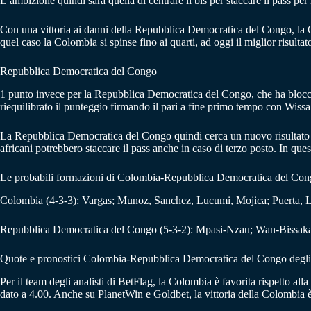
L’ambizione quindi sarà quella di centrare il bis per staccare il pass per
Con una vittoria ai danni della Repubblica Democratica del Congo, la Co
quel caso la Colombia si spinse fino ai quarti, ad oggi il miglior risulta
Repubblica Democratica del Congo
1 punto invece per la Repubblica Democratica del Congo, che ha bloccato
riequilibrato il punteggio firmando il pari a fine primo tempo con Wissa
La Repubblica Democratica del Congo quindi cerca un nuovo risultato posi
africani potrebbero staccare il pass anche in caso di terzo posto. In qu
Le probabili formazioni di Colombia-Repubblica Democratica del Co
Colombia (4-3-3): Vargas; Munoz, Sanchez, Lucumi, Mojica; Puerta, L
Repubblica Democratica del Congo (5-3-2): Mpasi-Nzau; Wan-Bissa
Quote e pronostici Colombia-Repubblica Democratica del Congo degli 
Per il team degli analisti di BetFlag, la Colombia è favorita rispetto a
dato a 4.00. Anche su PlanetWin e Goldbet, la vittoria della Colombia è