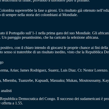
 i sedicesimi di finale, provando a difendere pure il primato.
lombia supererebbe la fase a gironi. Un risultato già ottenuto nell’ediz
to di sempre nella storia dei colombiani al Mondiale.
 il Portogallo sull’1-1 nella prima gara del suo Mondiale. Gli africani
. Un pareggio pesantissimo, che ha caricato la selezione africana.
tivo, con il chiaro intendo di giocarsi le proprie chance ai fini della q
esto senso si traterebbe di un risultato inedito, visto che la Repubblica
ngo
erma, Arias; James Rodriguez, Suarez, Luis Diaz. Ct: Nestor Lorenzo.
ka, Mbemba, Tuanzebe, Kapuadi, Masuaku; Mukau, Moutoussamy, Kaye
analisti
lla Repubblica Democratica del Congo. Il successo dei sudamericani è prop
 offerta a 1.55.