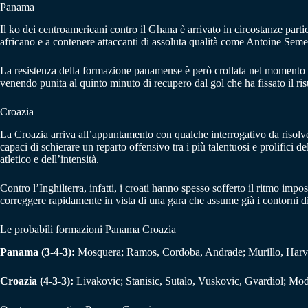
Panama
Il ko dei centroamericani contro il Ghana è arrivato in circostanze parti
africano e a contenere attaccanti di assoluta qualità come Antoine Se
La resistenza della formazione panamense è però crollata nel momento dec
venendo punita al quinto minuto di recupero dal gol che ha fissato il risu
Croazia
La Croazia arriva all’appuntamento con qualche interrogativo da risolvere
capaci di schierare un reparto offensivo tra i più talentuosi e prolifici d
atletico e dell’intensità.
Contro l’Inghilterra, infatti, i croati hanno spesso sofferto il ritmo impo
correggere rapidamente in vista di una gara che assume già i contorni d
Le probabili formazioni Panama Croazia
Panama (3-4-3):
Mosquera; Ramos, Cordoba, Andrade; Murillo, Harvey
Croazia (4-3-3):
Livakovic; Stanisic, Sutalo, Vuskovic, Gvardiol; Modr