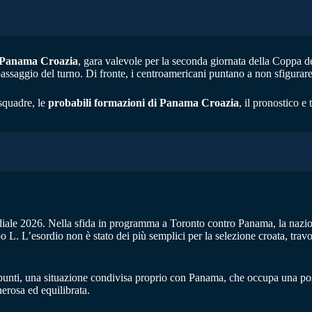
Panama Croazia
, gara valevole per la seconda giornata della Coppa de
passaggio del turno. Di fronte, i centroamericani puntano a non sfigura
squadre, le
probabili formazioni di Panama Croazia
, il pronostico e
iale 2026. Nella sfida in programma a Toronto contro Panama, la nazion
po L. L’esordio non è stato dei più semplici per la selezione croata, trav
 punti, una situazione condivisa proprio con Panama, che occupa una pos
nerosa ed equilibrata.