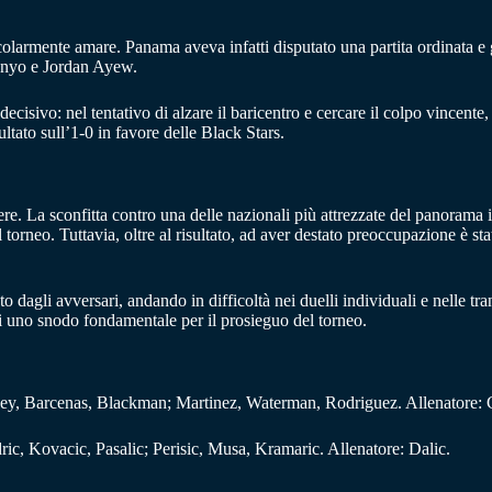
colarmente amare. Panama aveva infatti disputato una partita ordinata e g
menyo e Jordan Ayew.
isivo: nel tentativo di alzare il baricentro e cercare il colpo vincente,
ltato sull’1-0 in favore delle Black Stars.
. La sconfitta contro una delle nazionali più attrezzate del panorama int
el torneo. Tuttavia, oltre al risultato, ad aver destato preoccupazione è st
sto dagli avversari, andando in difficoltà nei duelli individuali e nelle t
i uno snodo fondamentale per il prosieguo del torneo.
, Barcenas, Blackman; Martinez, Waterman, Rodriguez. Allenatore: C
ic, Kovacic, Pasalic; Perisic, Musa, Kramaric. Allenatore: Dalic.