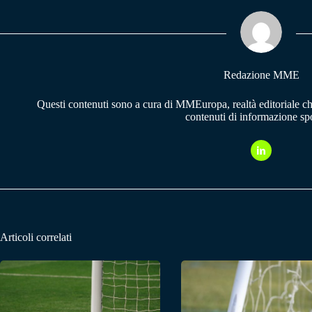
ok
A
a
pp
m
Redazione MME
Questi contenuti sono a cura di MMEuropa, realtà editoriale c
contenuti di informazione spo
Articoli correlati