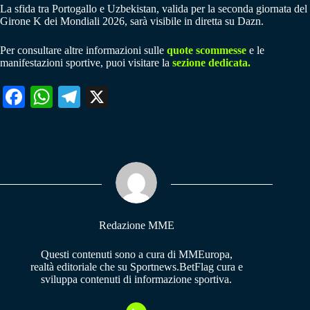
La sfida tra Portogallo e Uzbekistan, valida per la seconda giornata del
Girone K dei Mondiali 2026, sarà visibile in diretta su Dazn.
Per consultare altre informazioni sulle
quote scommesse
e le
manifestazioni sportive, puoi visitare la
sezione dedicata.
Fa
W
Te
X
ce
ha
le
bo
ts
gr
ok
A
a
pp
m
Redazione MME
Questi contenuti sono a cura di MMEuropa,
realtà editoriale che su Sportnews.BetFlag cura e
sviluppa contenuti di informazione sportiva.