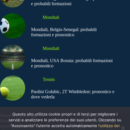
e probabili formazioni
Mondiali
Mondiali, Belgio-Senegal: probabili
formazioni e pronostico
Mondiali
Mondiali, USA Bosnia: probabili formazioni
e pronostico
Tennis
Paolini Golubic, 2T Wimbledon: pronostico e
dove vederla
Questo sito utilizza cookie propri e di terzi per migliorare i
SportNews.BetFlag -
Copyright © 2025
servizi e analizzare le preferenze dei suoi utenti. Cliccando su
Questo sito non
SportNews BetFlag
"Acconsento" l'utente accetta automaticamente
l'utilizzo dei
rappresenta una testata
Sede Legale: Via degli