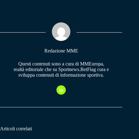
ce
ha
le
bo
ts
gr
ok
A
a
pp
m
Redazione MME
Questi contenuti sono a cura di MMEuropa,
realtà editoriale che su Sportnews.BetFlag cura e
sviluppa contenuti di informazione sportiva.
Articoli correlati