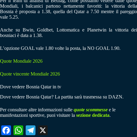
Per il team di analisti di Betflag, come possiamo vedere dalle quote
Mondiali, i balcanici partono nettamente favoriti: la vittoria della
Bosnia è proposta a 1.38, quella del Qatar a 7.50 mentre il pareggio
vale 5.25.
Anche su Bwin, Goldbet, Lottomatica e Planetwin la vittoria dei
bosniaci è data a 1.38.
L’opzione GOAL vale 1.80 volte la posta, la NO GOAL 1.90.
Quote Mondiale 2026
Quote vincente Mondiale 2026
Dove vedere Bosnia Qatar in tv
Dove vedere Bosnia Qatar? La partita sarà trasmessa su DAZN.
Per consultare altre informazioni sulle
quote scommesse
e le
manifestazioni sportive, puoi visitare la
sezione dedicata
.
Fa
W
Te
X