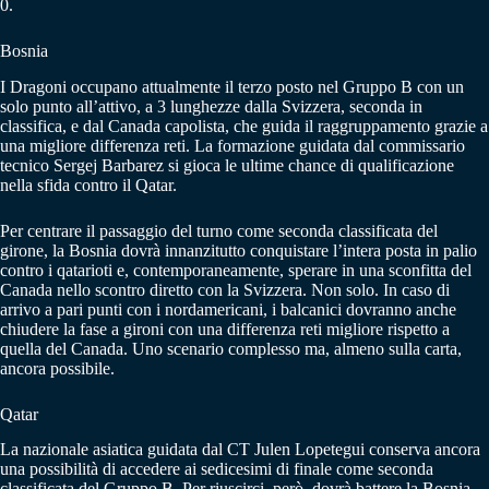
0.
Bosnia
I Dragoni occupano attualmente il terzo posto nel Gruppo B con un
solo punto all’attivo, a 3 lunghezze dalla Svizzera, seconda in
classifica, e dal Canada capolista, che guida il raggruppamento grazie a
una migliore differenza reti. La formazione guidata dal commissario
tecnico Sergej Barbarez si gioca le ultime chance di qualificazione
nella sfida contro il Qatar.
Per centrare il passaggio del turno come seconda classificata del
girone, la Bosnia dovrà innanzitutto conquistare l’intera posta in palio
contro i qatarioti e, contemporaneamente, sperare in una sconfitta del
Canada nello scontro diretto con la Svizzera. Non solo. In caso di
arrivo a pari punti con i nordamericani, i balcanici dovranno anche
chiudere la fase a gironi con una differenza reti migliore rispetto a
quella del Canada. Uno scenario complesso ma, almeno sulla carta,
ancora possibile.
Qatar
La nazionale asiatica guidata dal CT Julen Lopetegui conserva ancora
una possibilità di accedere ai sedicesimi di finale come seconda
classificata del Gruppo B. Per riuscirci, però, dovrà battere la Bosnia-