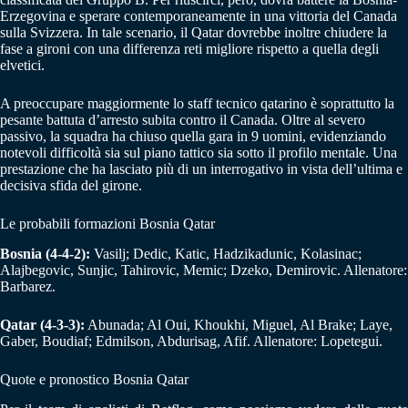
Erzegovina e sperare contemporaneamente in una vittoria del Canada
sulla Svizzera. In tale scenario, il Qatar dovrebbe inoltre chiudere la
fase a gironi con una differenza reti migliore rispetto a quella degli
elvetici.
A preoccupare maggiormente lo staff tecnico qatarino è soprattutto la
pesante battuta d’arresto subita contro il Canada. Oltre al severo
passivo, la squadra ha chiuso quella gara in 9 uomini, evidenziando
notevoli difficoltà sia sul piano tattico sia sotto il profilo mentale. Una
prestazione che ha lasciato più di un interrogativo in vista dell’ultima e
decisiva sfida del girone.
Le probabili formazioni Bosnia Qatar
Bosnia (4-4-2):
Vasilj; Dedic, Katic, Hadzikadunic, Kolasinac;
Alajbegovic, Sunjic, Tahirovic, Memic; Dzeko, Demirovic. Allenatore:
Barbarez.
Qatar (4-3-3):
Abunada; Al Oui, Khoukhi, Miguel, Al Brake; Laye,
Gaber, Boudiaf; Edmilson, Abdurisag, Afif. Allenatore: Lopetegui.
Quote e pronostico Bosnia Qatar