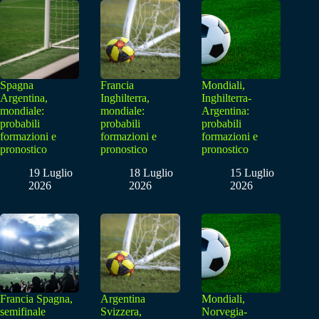
Spagna
Francia
Mondiali,
Argentina,
Inghilterra,
Inghilterra-
mondiale:
mondiale:
Argentina:
probabili
probabili
probabili
formazioni e
formazioni e
formazioni e
pronostico
pronostico
pronostico
19 Luglio
18 Luglio
15 Luglio
2026
2026
2026
Francia Spagna,
Argentina
Mondiali,
semifinale
Svizzera,
Norvegia-