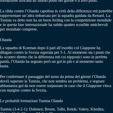
formazione africana all’ultimo posto nel girone e a zero punti.
La sfida contro l’Olanda capolista in virtù della differenza reti potrebbe
rappresentare un’altra imbarcata per la squadra guidata da Renard. La
Tunisia va detto non ha un buon feeling con la competizione mondiale
e in questa fase internazionale ha subito quattro sconfitte amichevoli
per mondiale comprese.
Olanda
La squadra di Koeman dopo il pari all’esordio col Giappone ha
dilagato contro la Svezia superata per 5-1. Al momento sia i punti che
lo scontro diretto che la differenza reti coi nipponici sono in perfetta
parità, l’Olanda ha segnato però un gol in più e al momento tanto
basta.
Per confermare il passaggio del turno da prima del girone l’Olanda
dovrà superare la Tunisia, che non sembra un problema, e segnare
abbastanza gol da non essere sorpassato in caso che il Giappone vinca
con margine contro la Svezia.
Le probabili formazioni Tunisia Olanda
Tunisia (3-4-2-1): Dahmen; Bronn, Talbi, Rekik; Valery, Khedira,