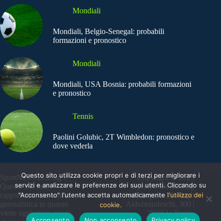
Mondiali
Mondiali, Belgio-Senegal: probabili
formazioni e pronostico
Mondiali
Mondiali, USA Bosnia: probabili formazioni
e pronostico
Tennis
Paolini Golubic, 2T Wimbledon: pronostico e
dove vederla
Questo sito utilizza cookie propri e di terzi per migliorare i
SportNews.BetFlag -
Copyright © 2025
servizi e analizzare le preferenze dei suoi utenti. Cliccando su
Questo sito non
SportNews BetFlag
"Acconsento" l'utente accetta automaticamente
l'utilizzo dei
rappresenta una testata
Sede Legale: Via degli
giornalistica in quanto
Aldobrandeschi, 300 |
cookie.
viene aggiornato senza
00163 | Roma
Acconsento
Non acconsento
Privacy policy