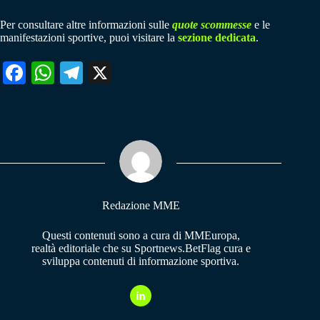
Per consultare altre informazioni sulle
quote scommesse
e le
manifestazioni sportive, puoi visitare la
sezione dedicata
.
Fa
W
Te
X
ce
ha
le
bo
ts
gr
ok
A
a
pp
m
Redazione MME
Questi contenuti sono a cura di MMEuropa,
realtà editoriale che su Sportnews.BetFlag cura e
sviluppa contenuti di informazione sportiva.