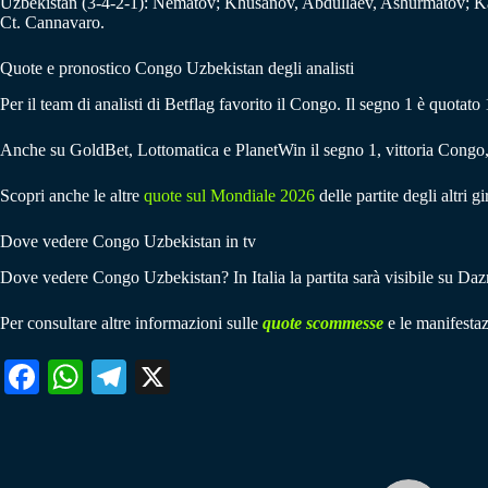
Uzbekistan (3-4-2-1): Nematov; Khusanov, Abdullaev, Ashurmatov; K
Ct. Cannavaro.
Quote e pronostico Congo Uzbekistan degli analisti
Per il team di analisti di Betflag favorito il Congo. Il segno 1 è quotato
Anche su GoldBet, Lottomatica e PlanetWin il segno 1, vittoria Congo, 
Scopri anche le altre
quote sul Mondiale 2026
delle partite degli altri g
Dove vedere Congo Uzbekistan in tv
Dove vedere Congo Uzbekistan? In Italia la partita sarà visibile su Daz
Per consultare altre informazioni sulle
quote scommesse
e le manifestaz
Fa
W
Te
X
ce
ha
le
bo
ts
gr
ok
A
a