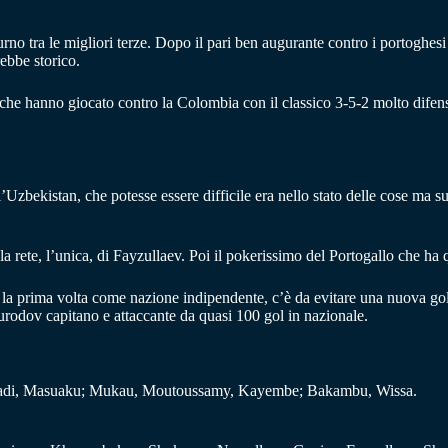
urno tra le migliori terze. Dopo il pari ben augurante contro i portoghesi
ebbe storico.
ci che hanno giocato contro la Colombia con il classico 3-5-2 molto dife
bekistan, che potesse essere difficile era nello stato delle cose ma sub
 rete, l’unica, di Fayzullaev. Poi il pokerissimo del Portogallo che ha 
per la prima volta come nazione indipendente, c’è da evitare una nuova 
murodov capitano e attaccante da quasi 100 gol in nazionale.
adi, Masuaku; Mukau, Moutoussamy, Kayembe; Bakambu, Wissa.