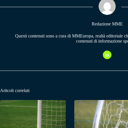
pp
m
Redazione MME
Questi contenuti sono a cura di MMEuropa, realtà editoriale c
contenuti di informazione spo
Articoli correlati