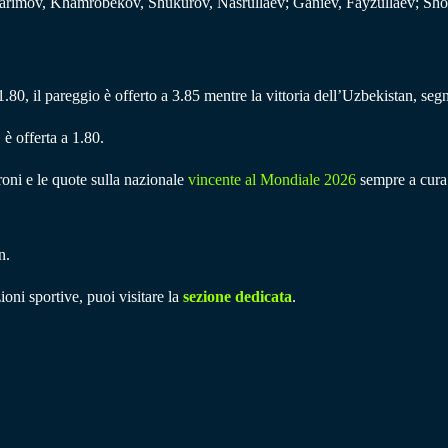
arimov, Khamrobekov, Shukurov, Nasrullaev; Ganiev, Fayzullaev; Sh
 1.80, il pareggio è offerto a 3.85 mentre la vittoria dell’Uzbekistan, seg
è offerta a 1.80.
ironi e le quote sulla nazionale
vincente al Mondiale 2026
sempre a cura 
n.
ioni sportive, puoi visitare la
sezione dedicata
.