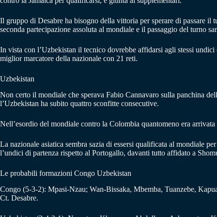
contro la Jamaica per qualificarsi, è giunta ai supplementari.
Il gruppo di Desabre ha bisogno della vittoria per sperare di passare il t
seconda partecipazione assoluta al mondiale e il passaggio del turno sar
In vista con l’Uzbekistan il tecnico dovrebbe affidarsi agli stessi undi
miglior marcatore della nazionale con 21 reti.
Uzbekistan
Non certo il mondiale che sperava Fabio Cannavaro sulla panchina dell’Uz
l’Uzbekistan ha subito quattro sconfitte consecutive.
Nell’esordio del mondiale contro la Colombia quantomeno era arrivata la
La nazionale asiatica sembra sazia di essersi qualificata al mondiale 
l’undici di partenza rispetto al Portogallo, davanti tutto affidato a Sho
Le probabili formazioni Congo Uzbekistan
Congo (5-3-2): Mpasi-Nzau; Wan-Bissaka, Mbemba, Tuanzebe, Kapu
Ct. Desabre.