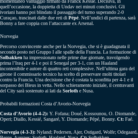
momentaneo vantaggio firmato da Franck Kessié. Decisiva, in
quell’occasione, la doppietta di Undav nei minuti conclusivi. Gli
ivoriani hanno poi blindato il passaggio del turno superando 2-0
Curaçao, trascinati dalle due reti di
Pépé
. Nell’undici di partenza, sarà
Bonny a fare coppia con l’attaccante ex Arsenal.
Norvegia
Percorso convincente anche per la Norvegia, che si è guadagnata il
secondo posto nel Gruppo I alle spalle della Francia. La formazione di
Solbakken
ha impressionato nelle prime due giornate, travolgendo
prima l’Iraq per 4-1 e poi il Senegal per 3-1, con un Haaland
incontenibile e autore di quattro reti complessive. Nell’ultima gara del
girone il commissario tecnico ha scelto di preservare molti titolari
contro la Francia. Una decisione che è costata la sconfitta per 4-1 e il
sorpasso dei Bleus in vetta. Nello schieramento iniziale, il centravanti
del City sarà sostenuto ai lati da
Sorloth
e Nusa.
Probabili formazioni Costa d’Avorio-Norvegia
Costa d’Avorio (4-4-2):
Y. Fofana; Doué, Kossounou, O. Diomande,
Operi; Diallo, Kessié, Sangaré, Y. Diomande; Pépé, Bonny.
Ct:
Faé.
Norvegia (4-3-3):
Nyland; Pedersen, Ajer, Ostigard, Wolfe; Odegaard,
Berge, Aursnes; Sorloth, Haaland, Nusa.
Ct:
Solbakken.