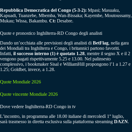
Repubblica Democratica del Congo (5-3-2):
Mpasi; Masuaku,
Kapuadi, Tuanzebe, Mbemba, Wan-Bissaka; Kayembe, Moutoussamy,
Mukau; Wissa, Bakambu.
Ct:
Desabre.
Quote e pronostico Inghilterra-RD Congo degli analisti
Dando un’occhiata alle previsioni degli analisti di
BetFlag
, nella gara
dei Mondiali tra Inghilterra e Congo, i britannici partono favoriti.
Infatti,
il successo interno (1) è quotato 1.28
, mentre il segno X e il 2
vengono pagati rispettivamente 5.25 e 13.00. Nel palinsesto
complessivo, i bookmaker Sisal e WilliamHill propongono l’1 a 1.27 e
1.25; Goldbet, invece, a 1.28.
Quote Mondiale 2026
Quote vincente Mondiale 2026
Dove vedere Inghilterra-RD Congo in tv
L’incontro, in programma alle 18.00 italiane di mercoledì 1° luglio,
sarà trasmesso in diretta esclusiva sulla piattaforma streaming
DAZN
.