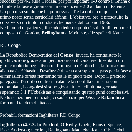
successo per 4-2 sulla Croazia, per poi impattare 0-0 contro il Ghana e
chiudere la fase a gironi con un convincente 2-0 ai danni di Panama.
Un percorso solido che ha permesso ai Tre Leoni di conquistare il
primo posto senza particolari affanni. L’obiettivo, ora, è proseguire la
corsa verso un titolo mondiale che manca dal lontano 1966.
Nell’undici di partenza, il tecnico tedesco punterà sul trio di trequartisti
composto da Gordon,
Bellingham
e Madueke, alle spalle di Kane.
RD Congo
La Repubblica Democratica del
Congo
, invece, ha conquistato la
qualificazione grazie a un percorso ricco di carattere. Inserita in un
girone molto impegnativo con Portogallo e Colombia, la formazione
allenata da Sébastien
Desabre
è riuscita a strappare il pass per la fase a
eliminazione diretta rientrando tra le migliori terze. Dopo il prezioso
pareggio all’esordio contro i lusitani e la sconfitta di misura con i
colombiani, i congolesi si sono giocati tutto nell’ultima giornata,
superando 3-1 l’Uzbekistan e conquistando quattro punti complessivi.
Nello schieramento iniziale, ci sarà spazio per Wissa e
Bakambu
a
formare il tandem d’attacco.
Probabili formazioni Inghilterra-RD Congo
Inghilterra (4-2-3-1):
Pickford; O’Reilly, Guehi, Konsa, Spence;
Rice, Anderson; Gordon, Bellingham, Madueke; Kane.
Ct:
Tuchel.