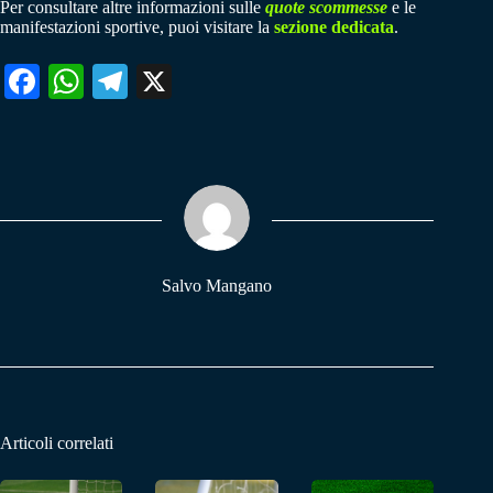
Per consultare altre informazioni sulle
quote scommesse
e le
manifestazioni sportive, puoi visitare la
sezione dedicata
.
Fa
W
Te
X
ce
ha
le
bo
ts
gr
ok
A
a
pp
m
Salvo Mangano
Articoli correlati