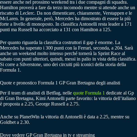
essere anche nel prossimo weekend tra i due compagni di squadra.
Hamilton proverà a fare da terzo incomodo mentre si attende anche un
riscatto di Leclerc. Da non dimenticare, chiaramente, Verstappen e le
McLaren. In generale, però, Mercedes ha dimostrato di essere la più
forte a livello di monoposto. In classifica Antonelli resta leader a 171
punti ma Russell ha accorciato a 131 con Hamilton a 125.
Per quanto riguarda la classifica costruttori il gap è enorme. La
Mercedes ha superato i 300 punti con la Ferrari, seconda, a 204. Sarà
anche un weekend molto intenso perché tornerà la Sprint Race al
sabato con punti ulteriori, quindi, messi in palio in vista della classifica.
Si corre a Silverstone, uno dei circuiti più iconici della storia della
Formula 1.
Quote e pronostico Formula 1 GP Gran Bretagna degli analisti
Per il team di analisti di Betflag, nelle
quote Formula 1
dedicate al Gp
di Gran Bretagna, Kimi Antonelli parte favorito: la vittoria dell’italiano
è proposta a 2.25, George Russell a 2.75.
Anche su PlanetWin la vittoria di Antonelli è data a 2.25, mentre su
Goldbet a 2.30.
Dove vedere GP Gran Bretagna in tv e streaming