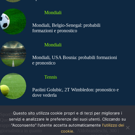
Mondiali
Mondiali, Belgio-Senegal: probabili
formazioni e pronostico
Mondiali
Mondiali, USA Bosnia: probabili formazioni
e pronostico
Tennis
Paolini Golubic, 2T Wimbledon: pronostico e
dove vederla
Questo sito utilizza cookie propri e di terzi per migliorare i
SportNews.BetFlag -
Copyright © 2025
servizi e analizzare le preferenze dei suoi utenti. Cliccando su
Questo sito non
SportNews BetFlag
"Acconsento" l'utente accetta automaticamente
l'utilizzo dei
rappresenta una testata
Sede Legale: Via degli
giornalistica in quanto
Aldobrandeschi, 300 |
cookie.