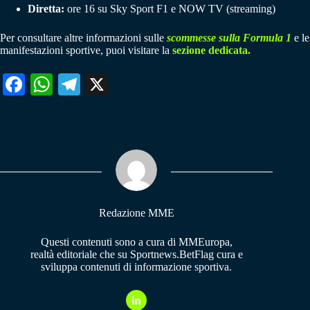
Diretta:
ore 16 su Sky Sport F1 e NOW TV (streaming)
Per consultare altre informazioni sulle
scommesse sulla Formula 1
e le
manifestazioni sportive, puoi visitare la
sezione dedicata.
Fa
W
Te
X
ce
ha
le
bo
ts
gr
ok
A
a
pp
m
Redazione MME
Questi contenuti sono a cura di MMEuropa,
realtà editoriale che su Sportnews.BetFlag cura e
sviluppa contenuti di informazione sportiva.