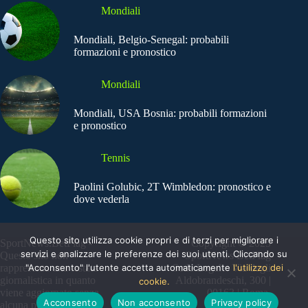
Mondiali
Mondiali, Belgio-Senegal: probabili
formazioni e pronostico
Mondiali
Mondiali, USA Bosnia: probabili formazioni
e pronostico
Tennis
Paolini Golubic, 2T Wimbledon: pronostico e
dove vederla
Questo sito utilizza cookie propri e di terzi per migliorare i
SportNews.BetFlag -
Copyright © 2025
servizi e analizzare le preferenze dei suoi utenti. Cliccando su
Questo sito non
SportNews BetFlag
"Acconsento" l'utente accetta automaticamente
l'utilizzo dei
rappresenta una testata
Sede Legale: Via degli
giornalistica in quanto
Aldobrandeschi, 300 |
cookie.
viene aggiornato senza
00163 | Roma
Acconsento
Non acconsento
Privacy policy
alcuna periodicità