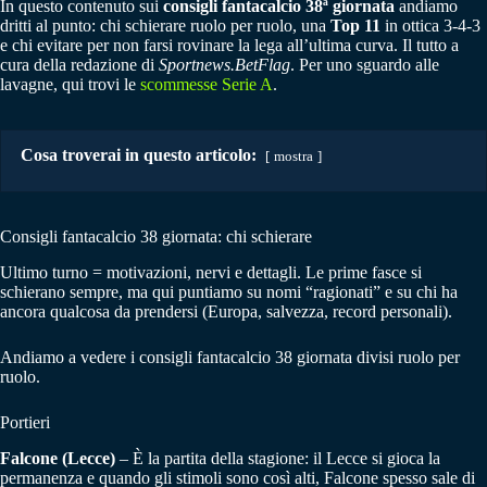
In questo contenuto sui
consigli fantacalcio 38ª giornata
andiamo
dritti al punto: chi schierare ruolo per ruolo, una
Top 11
in ottica 3-4-3
e chi evitare per non farsi rovinare la lega all’ultima curva. Il tutto a
cura della redazione di
Sportnews.BetFlag
. Per uno sguardo alle
lavagne, qui trovi le
scommesse Serie A
.
Cosa troverai in questo articolo:
mostra
Consigli fantacalcio 38 giornata: chi schierare
Ultimo turno = motivazioni, nervi e dettagli. Le prime fasce si
schierano sempre, ma qui puntiamo su nomi “ragionati” e su chi ha
ancora qualcosa da prendersi (Europa, salvezza, record personali).
Andiamo a vedere i consigli fantacalcio 38 giornata divisi ruolo per
ruolo.
Portieri
Falcone (Lecce)
– È la partita della stagione: il Lecce si gioca la
permanenza e quando gli stimoli sono così alti, Falcone spesso sale di