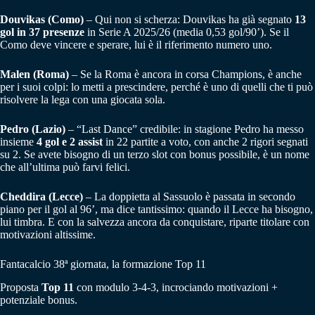
Douvikas (Como)
– Qui non si scherza: Douvikas ha già segnato
13
gol in 37 presenze
in Serie A 2025/26 (media 0,53 gol/90’). Se il
Como deve vincere e sperare, lui è il riferimento numero uno.
Malen (Roma)
– Se la Roma è ancora in corsa Champions, è anche
per i suoi colpi: lo metti a prescindere, perché è uno di quelli che ti può
risolvere la lega con una giocata sola.
Pedro (Lazio)
– “Last Dance” credibile: in stagione Pedro ha messo
insieme
4 gol e 2 assist
in 22 partite a voto, con anche 2 rigori segnati
su 2. Se avete bisogno di un terzo slot con bonus possibile, è un nome
che all’ultima può farvi felici.
Cheddira (Lecce)
– La doppietta al Sassuolo è passata in secondo
piano per il gol al 96’, ma dice tantissimo: quando il Lecce ha bisogno,
lui timbra. E con la salvezza ancora da conquistare, riparte titolare con
motivazioni altissime.
Fantacalcio 38ª giornata, la formazione Top 11
Proposta
Top 11
con modulo 3-4-3, incrociando motivazioni +
potenziale bonus.