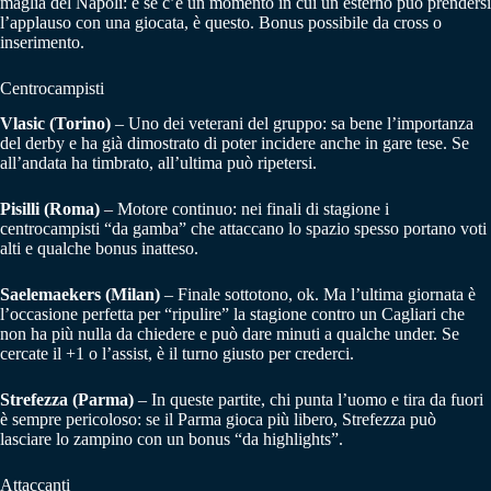
maglia del Napoli: e se c’è un momento in cui un esterno può prendersi
l’applauso con una giocata, è questo. Bonus possibile da cross o
inserimento.
Centrocampisti
Vlasic (Torino)
– Uno dei veterani del gruppo: sa bene l’importanza
del derby e ha già dimostrato di poter incidere anche in gare tese. Se
all’andata ha timbrato, all’ultima può ripetersi.
Pisilli (Roma)
– Motore continuo: nei finali di stagione i
centrocampisti “da gamba” che attaccano lo spazio spesso portano voti
alti e qualche bonus inatteso.
Saelemaekers (Milan)
– Finale sottotono, ok. Ma l’ultima giornata è
l’occasione perfetta per “ripulire” la stagione contro un Cagliari che
non ha più nulla da chiedere e può dare minuti a qualche under. Se
cercate il +1 o l’assist, è il turno giusto per crederci.
Strefezza (Parma)
– In queste partite, chi punta l’uomo e tira da fuori
è sempre pericoloso: se il Parma gioca più libero, Strefezza può
lasciare lo zampino con un bonus “da highlights”.
Attaccanti