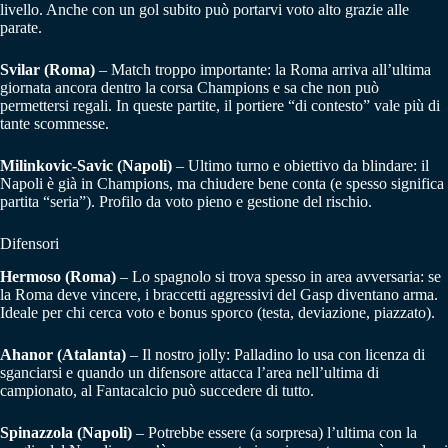
livello. Anche con un gol subito può portarvi voto alto grazie alle
parate.
Svilar (Roma)
– Match troppo importante: la Roma arriva all’ultima
giornata ancora dentro la corsa Champions e sa che non può
permettersi regali. In queste partite, il portiere “di contesto” vale più di
tante scommesse.
Milinkovic-Savic (Napoli)
– Ultimo turno e obiettivo da blindare: il
Napoli è già in Champions, ma chiudere bene conta (e spesso significa
partita “seria”). Profilo da voto pieno e gestione del rischio.
Difensori
Hermoso (Roma)
– Lo spagnolo si trova spesso in area avversaria: se
la Roma deve vincere, i braccetti aggressivi del Gasp diventano arma.
Ideale per chi cerca voto e bonus sporco (testa, deviazione, piazzato).
Ahanor (Atalanta)
– Il nostro jolly: Palladino lo usa con licenza di
sganciarsi e quando un difensore attacca l’area nell’ultima di
campionato, al Fantacalcio può succedere di tutto.
Spinazzola (Napoli)
– Potrebbe essere (a sorpresa) l’ultima con la