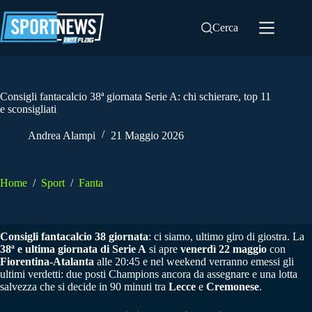
Salta
al
Cerca
contenuto
Consigli fantacalcio 38ª giornata Serie A: chi schierare, top 11
e sconsigliati
Andrea Alampi
21 Maggio 2026
Home
/
Sport
/
Fanta
Consigli fantacalcio 38 giornata
: ci siamo, ultimo giro di giostra. La
38ª e ultima giornata di Serie A
si apre
venerdì 22 maggio
con
Fiorentina-Atalanta
alle 20:45 e nel weekend verranno emessi gli
ultimi verdetti: due posti Champions ancora da assegnare e una lotta
salvezza che si decide in 90 minuti tra
Lecce
e
Cremonese
.