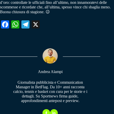
d’oro: controllate le ufficiali fino all’ultimo, non innamoratevi delle
scommesse e ricordate che, all’ultima, spesso vince chi sbaglia meno.
Buona chiusura di stagione. 😉
Fa
W
Te
X
ce
ha
le
bo
ts
gr
ok
A
a
pp
m
Andrea Alampi
Giornalista pubblicista e Communication
Manager in BetFlag. Da 10+ anni racconta
calcio, tennis e basket con cura per le storie e i
dettagli. Su Sportnews firma guide,
approfondimenti antepost e preview.