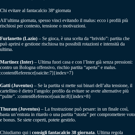
Chi evitare al fantacalcio 38ª giornata
All’ultima giornata, spesso vinci evitando il malus: ecco i profili più
rischiosi per contesto, tensione o motivazioni.
Furlanetto (Lazio)
– Se gioca, è una scelta da “brivido”: partita che
può aprirsi e gestione rischiosa tra possibili rotazioni e intensità da
ultima.
Martinez (Inter)
– Ultima fuori casa e con l’Inter già senza pressioni:
contro un Bologna offensivo, rischio partita “aperta” e malus.
:contentReference[oaicite:7]{index=7}
Gatti (Juventus)
– Se la partita si mette sui binari dell’alta tensione, il
cartellino è dietro l’angolo: profilo da evitare se avete alternative più
“pulite”. :contentReference[oaicite:8]{index=8}
Thuram (Juventus)
– La frustrazione può pesare: in un finale così,
basta un’entrata in ritardo o una partita “storta” per compromettere voto
e bonus. Se siete coperti, potete gestirlo.
Chiudiamo qui i
consigli fantacalcio 38 giornata
. Ultima regola