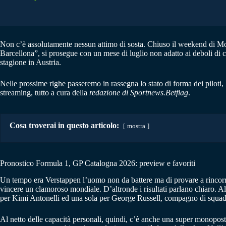
Non c’è assolutamente nessun attimo di sosta. Chiuso il weekend di M
Barcellona”, si prosegue con un mese di luglio non adatto ai deboli di cu
stagione in Austria.
Nelle prossime righe passeremo in rassegna lo stato di forma dei piloti
streaming, tutto a cura della
redazione di Sportnews.Betflag
.
Cosa troverai in questo articolo:
mostra
Pronostico Formula 1, GP Catalogna 2026: preview e favoriti
Un tempo era Verstappen l’uomo non da battere ma di provare a rincorre
vincere un clamoroso mondiale. D’altronde i risultati parlano chiaro. Al ne
per Kimi Antonelli ed una sola per George Russell, compagno di squad
Al netto delle capacità personali, quindi, c’è anche una super monopost