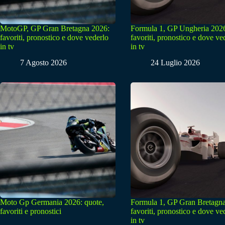
MotoGP, GP Gran Bretagna 2026:
Formula 1, GP Ungheria 202
favoriti, pronostico e dove vederlo
favoriti, pronostico e dove ve
in tv
in tv
7 Agosto 2026
24 Luglio 2026
Moto Gp Germania 2026: quote,
Formula 1, GP Gran Bretagn
favoriti e pronostici
favoriti, pronostico e dove ve
in tv