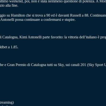
’ultimo weekend, poi, non è stata nemmeno questione di potenza. A Monac
io alla fine.
io su Hamilton che si trova a 90 ed è davanti Russell a 88. Continuando c
 Antonelli possa continuare a confermarsi e stupire.
 Catalogna, Kimi Antonelli parte favorito: la vittoria dell’italiano è pr
ldbet a 1.85.
iche e Gran Premio di Catalogna tutti su Sky, sui canali 201 (Sky Sport
treaming)