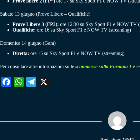
Prove libere 2 (FP”)
ore 17 su Sky Sport F1 e NOW TV (strea
Sabato 13 giugno (Prove Libere – Qualifiche)
Prove Libere 3 (FP3):
ore 12:30 su Sky Sport F1 e NOW TV (
Qualifiche:
ore 16 su Sky Sport F1 e NOW TV (streaming)
Domenica 14 giugno (Gara)
Diretta:
ore 15 su Sky Sport F1 e NOW TV (streaming)
Per consultare altre informazioni sulle
scommesse sulla Formula 1
e le
Fa
W
Te
X
ce
ha
le
bo
ts
gr
ok
A
a
pp
m
Redazione MME