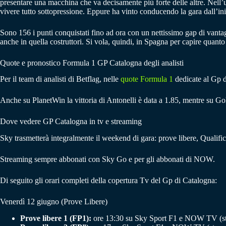
presentare una macchina che va decisamente più forte delle altre. Nell
vivere tutto sottopressione. Eppure ha vinto conducendo la gara dall’iniz
Sono 156 i punti conquistati fino ad ora con un nettissimo gap di vantagg
anche in quella costruttori. Si vola, quindi, in Spagna per capire quanto
Quote e pronostico Formula 1 GP Catalogna degli analisti
Per il team di analisti di Betflag, nelle
quote Formula 1
dedicate al Gp di
Anche su PlanetWin la vittoria di Antonelli è data a 1.85, mentre su Go
Dove vedere GP Catalogna in tv e streaming
Sky trasmetterà integralmente il weekend di gara: prove libere, Qualif
Streaming sempre abbonati con Sky Go e per gli abbonati di NOW.
Di seguito gli orari completi della copertura Tv del Gp di Catalogna:
Venerdì 12 giugno (Prove Libere)
Prove libere 1 (FP1):
ore 13:30 su Sky Sport F1 e NOW TV (s