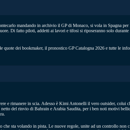
ontecarlo mandando in archivio il GP di Monaco, si vola in Spagna per
ore. Di fatto piloti, addetti ai lavori e tifosi si riposeranno solo duran
, le quote dei bookmaker, il pronostico GP Catalogna 2026 e tutte le inf
re e rimanere in scia. Adesso è Kimi Antonelli il vero outsider, colui 
tto del rinvio di Bahrain e Arabia Saudita, per i ben noti motivi bellici, 
ra.
o che sta volando in pista. Le nuove regole, unite ad un controllo non c