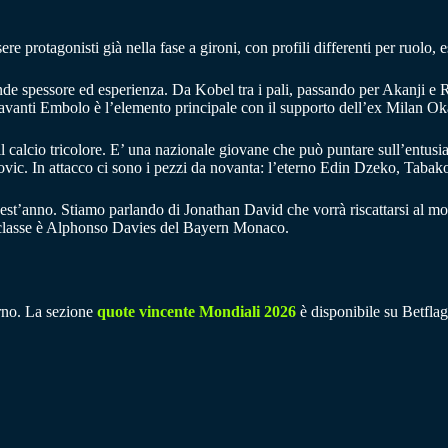
e protagonisti già nella fase a gironi, con profili differenti per ruolo, e
ande spessore ed esperienza. Da Kobel tra i pali, passando per Akanji e
 avanti Embolo è l’elemento principale con il supporto dell’ex Milan O
r il calcio tricolore. E’ una nazionale giovane che può puntare sull’ent
vic. In attacco ci sono i pezzi da novanta: l’eterno Edin Dzeko, Tabak
uest’anno. Stiamo parlando di Jonathan David che vorrà riscattarsi al mon
riclasse è Alphonso Davies del Bayern Monaco.
erno. La sezione
quote vincente Mondiali 2026
è disponibile su Betflag