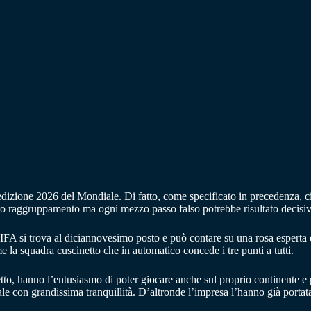
izione 2026 del Mondiale. Di fatto, come specificato in precedenza, ci s
uesto raggruppamento ma ogni mezzo passo falso potrebbe risultato decisiv
FIFA si trova al diciannovesimo posto e può contare su una rosa esperta 
la squadra cuscinetto che in automatico concede i tre punti a tutti.
etto, hanno l’entusiasmo di poter giocare anche sul proprio continente e
 con grandissima tranquillità. D’altronde l’impresa l’hanno già portata a