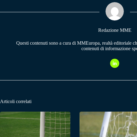
ok
A
a
pp
m
Redazione MME
Questi contenuti sono a cura di MMEuropa, realtà editoriale c
contenuti di informazione spo
Articoli correlati