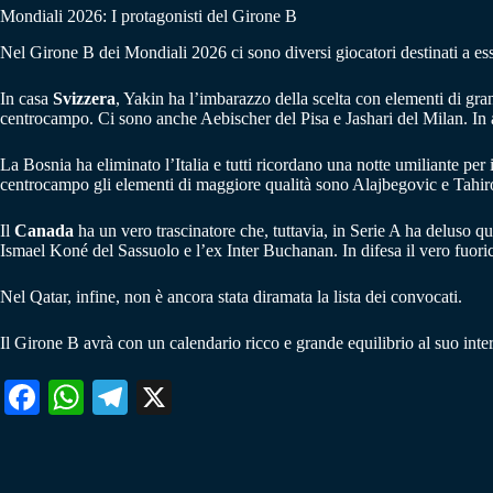
Mondiali 2026: I protagonisti del Girone B
Nel Girone B dei Mondiali 2026 ci sono diversi giocatori destinati a esser
In casa
Svizzera
, Yakin ha l’imbarazzo della scelta con elementi di gr
centrocampo. Ci sono anche Aebischer del Pisa e Jashari del Milan. In
La Bosnia ha eliminato l’Italia e tutti ricordano una notte umiliante pe
centrocampo gli elementi di maggiore qualità sono Alajbegovic e Tahiro
Il
Canada
ha un vero trascinatore che, tuttavia, in Serie A ha deluso q
Ismael Koné del Sassuolo e l’ex Inter Buchanan. In difesa il vero fuo
Nel Qatar, infine, non è ancora stata diramata la lista dei convocati.
Il Girone B avrà con un calendario ricco e grande equilibrio al suo int
Fa
W
Te
X
ce
ha
le
bo
ts
gr