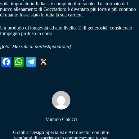
volta importato in Italia si è compiuto il miracolo. Trasformato dal
nuovo allenamento di Gocciadoro è diventato più forte e più continuo
di quanto fosse stato in tutta la sua carriera.
Un prodigio di longevità ad alto livello. E di generosità, considerato
l’impegno profuso in corsa.
[foto: Marzulli di nordestippodromi]
Fa
W
Te
X
ce
ha
le
bo
ts
gr
ok
A
a
pp
m
Mimmo Colucci
Graphic Design Specialist e Art director con oltre
vent’anni di esperienza in comunicazione visiva,