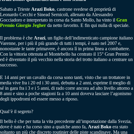
Sabato a Trieste
Arazi Boko
, castrone svedese di proprietà di
Leonardo Cecchi e Sinead Sernicoli, allenato da Alessandro
Gocciadoro e interpretato in corsa da Santo Mollo, ha vinto il
Gran
Premio Giorgio Jegher
da netto favorito. E fin qui nulla di speciale.
Il problema è che
Arazi
, un figlio dell’indimenticato campione italiano
Varenne, per i più il più grande di tutti i tempi, è nato nel 2007 e,
nonostante le tante primavere, è ancora lì in prima linea a combattere.
Con la vittoria ottenuta al Montebello ha centrato il 15° Gran Premio
ed è diventato il più vecchio nella storia del trotto italiano a centrare un
successo.
E 14 anni per un cavallo da corsa sono tanti, visto che un trottatore in
media vive fra i 20 ed i 30 anni, debutta a 2 anni, esprime il meglio di
sé in gara fra i 3 e i 5 anni, di rado corre ancora ad alto livello attorno a
8 anni e sino a poche stagioni fa a 10 anni doveva lasciare l’agonismo
degli ippodromi ed essere messo a riposo.
Qual’è il segreto?
Il bello è che per tutta la vita precedente all’importazione dalla Svezia,
dove è nato e ha corso sino a qualche anno fa,
Arazi Boko
era stato
soltanto un più che discreto routinier delle piste scandinave. Ma una