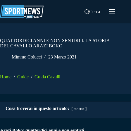
Salta
al
Cerca
contenuto
QUATTORDICI ANNI E NON SENTIRLI. LA STORIA
DEL CAVALLO ARAZI BOKO
Mimmo Colucci
23 Marzo 2021
Home
/
Guide
/
Guida Cavalli
Cosa troverai in questo articolo:
mostra
Arazi Boko: quattordici anni e non sentirli