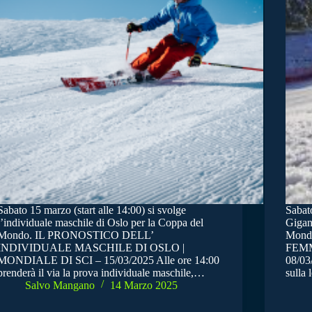
Sabato 15 marzo (start alle 14:00) si svolge
Sabato
l’individuale maschile di Oslo per la Coppa del
Gigan
Mondo. IL PRONOSTICO DELL’
Mond
INDIVIDUALE MASCHILE DI OSLO |
FEMM
MONDIALE DI SCI – 15/03/2025 Alle ore 14:00
08/03/
prenderà il via la prova individuale maschile,…
sulla 
Salvo Mangano
14 Marzo 2025