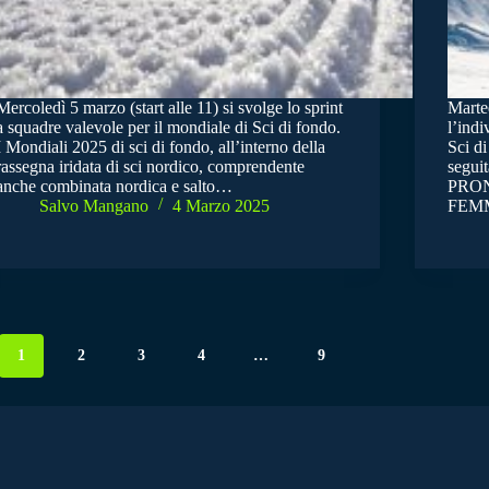
Mercoledì 5 marzo (start alle 11) si svolge lo sprint
Marted
a squadre valevole per il mondiale di Sci di fondo.
l’indi
I Mondiali 2025 di sci di fondo, all’interno della
Sci di
rassegna iridata di sci nordico, comprendente
seguit
anche combinata nordica e salto…
PRO
Salvo Mangano
4 Marzo 2025
FEMM
1
2
3
4
…
9