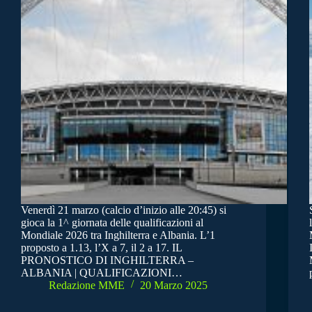
Venerdì 21 marzo (calcio d’inizio alle 20:45) si
gioca la 1^ giornata delle qualificazioni al
Mondiale 2026 tra Inghilterra e Albania. L’1
proposto a 1.13, l’X a 7, il 2 a 17. IL
PRONOSTICO DI INGHILTERRA –
ALBANIA | QUALIFICAZIONI…
Redazione MME
20 Marzo 2025