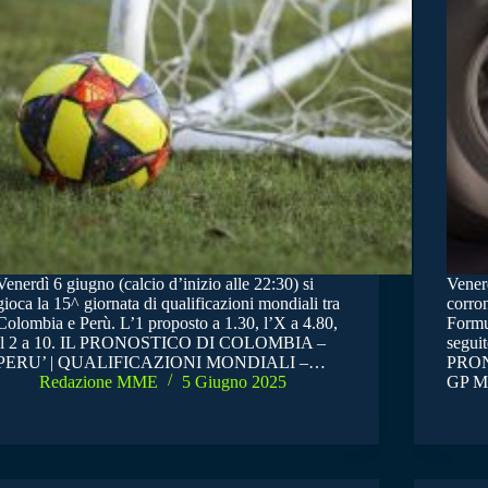
Venerdì 6 giugno (calcio d’inizio alle 22:30) si
Vener
gioca la 15^ giornata di qualificazioni mondiali tra
corro
Colombia e Perù. L’1 proposto a 1.30, l’X a 4.80,
Formul
il 2 a 10. IL PRONOSTICO DI COLOMBIA –
segui
PERU’ | QUALIFICAZIONI MONDIALI –…
PRON
Redazione MME
5 Giugno 2025
GP 