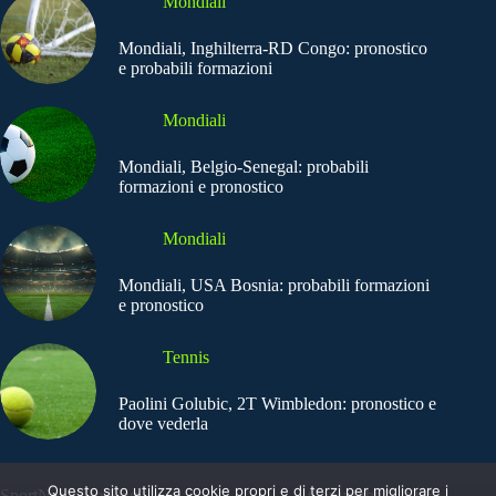
Mondiali
Mondiali, Inghilterra-RD Congo: pronostico
e probabili formazioni
Mondiali
Mondiali, Belgio-Senegal: probabili
formazioni e pronostico
Mondiali
Mondiali, USA Bosnia: probabili formazioni
e pronostico
Tennis
Paolini Golubic, 2T Wimbledon: pronostico e
dove vederla
Questo sito utilizza cookie propri e di terzi per migliorare i
SportNews.BetFlag -
Copyright © 2025