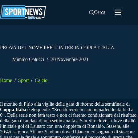
Salta
al
Cerca
contenuto
PROVA DEL NOVE PER L’INTER IN COPPA ITALIA
Mimmo Colucci
20 Novembre 2021
Home
/
Sport
/
Calcio
Il monito di Pirlo alla vigilia della gara di ritorno della semifinale di
Coppa Italia
è eloquente: “Scenderemo in campo partendo dallo 0 a
0”. Della serie non farà testo e non ci faremo condizionare dal risultato
della gara di andata di una settimana fa a San Siro dove la Juve ribaltò
l’iniziale gol di Lautaro con una doppietta di Ronaldo. Stasera, alle
20:45, si gioca Allianz Stadium dove i bianconeri sognano di staccare
il pass per la finale e soprattutto conferme sul momento di grazia che