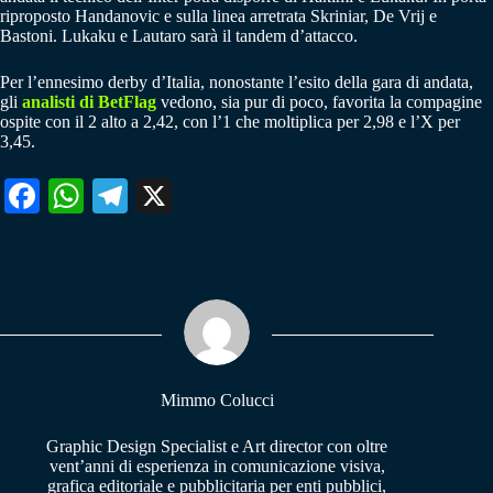
riproposto Handanovic e sulla linea arretrata Skriniar, De Vrij e
Bastoni. Lukaku e Lautaro sarà il tandem d’attacco.
Per l’ennesimo derby d’Italia, nonostante l’esito della gara di andata,
gli
analisti di BetFlag
vedono, sia pur di poco, favorita la compagine
ospite con il 2 alto a 2,42, con l’1 che moltiplica per 2,98 e l’X per
3,45.
Fa
W
Te
X
ce
ha
le
bo
ts
gr
ok
A
a
pp
m
Mimmo Colucci
Graphic Design Specialist e Art director con oltre
vent’anni di esperienza in comunicazione visiva,
grafica editoriale e pubblicitaria per enti pubblici,