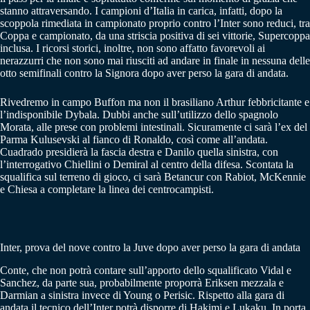
stanno attraversando. I campioni d’Italia in carica, infatti, dopo la
scoppola rimediata in campionato proprio contro l’Inter sono reduci, tra
Coppa e campionato, da una striscia positiva di sei vittorie, Supercoppa
inclusa. I ricorsi storici, inoltre, non sono affatto favorevoli ai
nerazzurri che non sono mai riusciti ad andare in finale in nessuna delle
otto semifinali contro la Signora dopo aver perso la gara di andata.
Rivedremo in campo Buffon ma non il brasiliano Arthur febbricitante e
l’indisponibile Dybala. Dubbi anche sull’utilizzo dello spagnolo
Morata, alle prese con problemi intestinali. Sicuramente ci sarà l’ex del
Parma Kulusevski al fianco di Ronaldo, così come all’andata.
Cuadrado presidierà la fascia destra e Danilo quella sinistra, con
l’interrogativo Chiellini o Demiral al centro della difesa. Scontata la
squalifica sul terreno di gioco, ci sarà Betancur con Rabiot, McKennie
e Chiesa a completare la linea dei centrocampisti.
Inter, prova del nove contro la Juve dopo aver perso la gara di andata
Conte, che non potrà contare sull’apporto dello squalificato Vidal e
Sanchez, da parte sua, probabilmente proporrà Eriksen mezzala e
Darmian a sinistra invece di Young o Perisic. Rispetto alla gara di
andata il tecnico dell’Inter potrà disporre di Hakimi e Lukaku. In porta