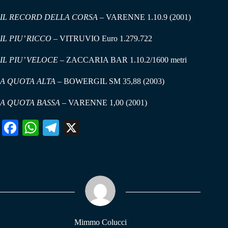
IL RECORD DELLA CORSA
– VARENNE 1.10.9 (2001)
IL PIU’ RICCO
– VITRUVIO Euro 1.279.722
IL PIU’ VELOCE
– ZACCARIA BAR 1.10.2/1600 metri
A QUOTA ALTA
– BOWERGIL SM 35,88 (2003)
A QUOTA BASSA
– VARENNE 1,00 (2001)
Fa
W
Te
X
ce
ha
le
bo
ts
gr
ok
A
a
pp
m
Mimmo Colucci